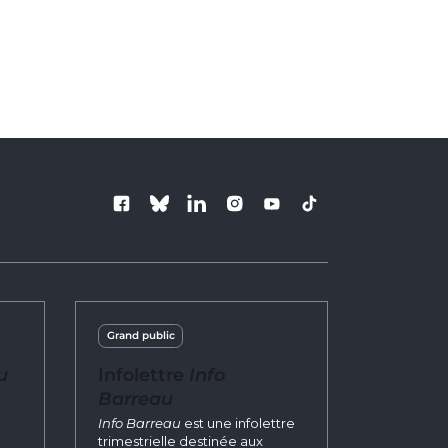
nouvel onglet
Suivez le Barre
Grand public
u
Infolettre
Info
Barreau
n
Info Barreau
est une infolettre
trimestrielle destinée aux