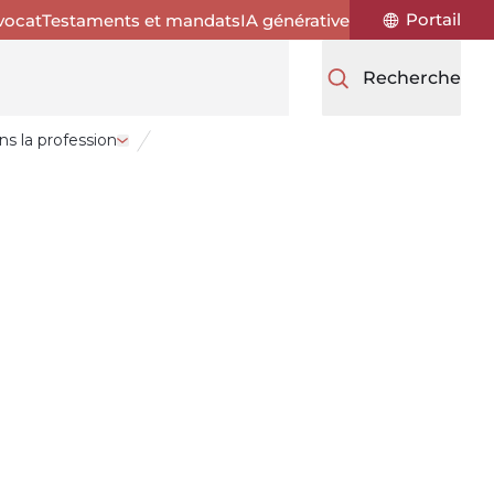
Portail
vocat
Testaments et mandats
IA générative
Recherche
 la profession
ur la pratique
Ouvrir le tiroir Démarrage et cheminement dans 
tre en matière civile et commerciale