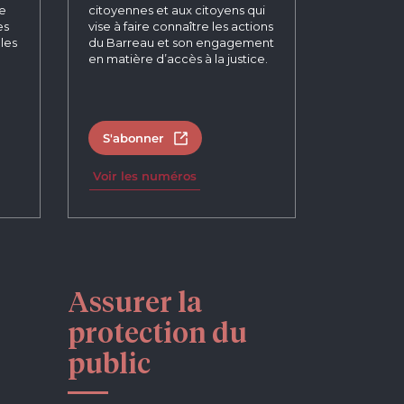
re
citoyennes et aux citoyens qui
es
vise à faire connaître les actions
les
du Barreau et son engagement
en matière d’accès à la justice.
S'abonner
un nouvel onglet
Ouvrir dans un nouvel onglet
Voir les numéros
Assurer la
protection du
public