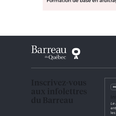
Formation de base en arbitra
Inscrivez-vous
Me
aux infolettres
In
du Barreau
Le 
ent
les