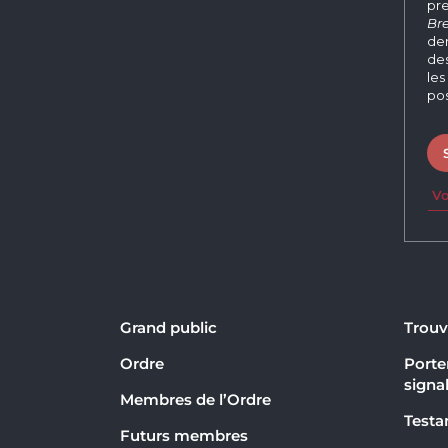
pre
Bre
der
des
les
pos
Vo
Grand public
Trouv
Ordre
Porter
signa
Membres de l’Ordre
Testa
Futurs membres