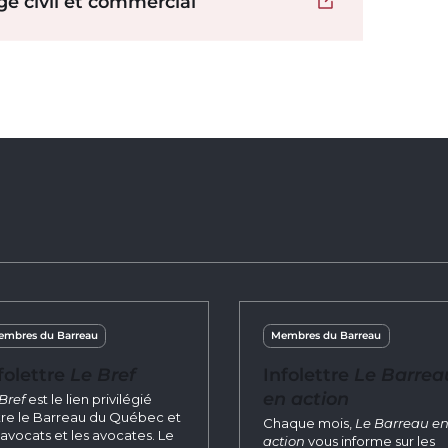
ge civil et commercial
Ouvrir dans un 
mbres du Barreau
Membres du Barreau
folettre
Le Bref
Infolettre
Le Barrea
en action
Bref
est le lien privilégié
re le Barreau du Québec et
Chaque mois,
Le Barreau e
 avocats et les avocates. Le
action
vous informe sur les