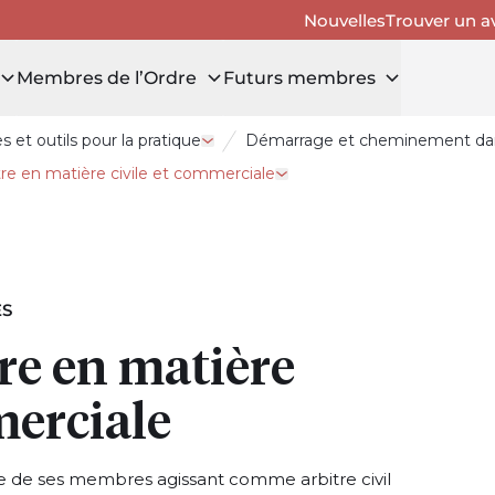
Nouvelles
Trouver un a
Membres de l’Ordre
Futurs membres
 et outils pour la pratique
Démarrage et cheminement dans
r Membres de l’Ordre
Ouvrir le tiroir Ressources et outils po
tre en matière civile et commerciale
richir son offre de services
Ouvrir le tiroir Devenir arbi
ES
re en matière
merciale
 de ses membres agissant comme arbitre civil