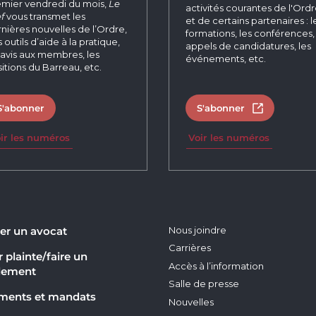
mier vendredi du mois,
Le
activités courantes de l'Ord
f
vous transmet les
et de certains partenaires : l
nières nouvelles de l’Ordre,
formations, les conférences, 
 outils d’aide à la pratique,
appels de candidatures, les
 avis aux membres, les
événements, etc.
itions du Barreau, etc.
S'abonner
S'abonner
Ouvrir dans 
ir les numéros
Voir les numéros
er un avocat
Nous joindre
Carrières
 plainte/faire un
Accès à l’information
lement
Salle de presse
ments et mandats
Nouvelles