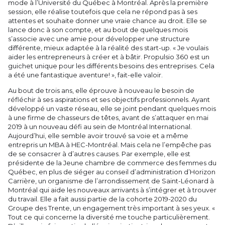
mode à l’Université du Québec à Montréal. Après la première
session, elle réalise toutefois que cela ne répond pas à ses
attentes et souhaite donner une vraie chance au droit. Elle se
lance donc à son compte, et au bout de quelques mois
s’associe avec une amie pour développer une structure
différente, mieux adaptée à la réalité des start-up. « Je voulais
aider les entrepreneurs à créer et à bâtir. Propulsio 360 est un
guichet unique pour les différents besoins des entreprises. Cela
a été une fantastique aventure! », fait-elle valoir.
Au bout de trois ans, elle éprouve à nouveau le besoin de
réfléchir à ses aspirations et ses objectifs professionnels. Ayant
développé un vaste réseau, elle se joint pendant quelques mois
à une firme de chasseurs de têtes, avant de s’attaquer en mai
2019 à un nouveau défi au sein de Montréal International.
Aujourd’hui, elle semble avoir trouvé sa voie et a même
entrepris un MBA à HEC-Montréal. Mais cela ne l’empêche pas
de se consacrer à d’autres causes. Par exemple, elle est
présidente de la Jeune chambre de commerce des femmes du
Québec, en plus de siéger au conseil d’administration d’Horizon
Carrière, un organisme de l’arrondissement de Saint-Léonard à
Montréal qui aide les nouveaux arrivants à s’intégrer et à trouver
du travail. Elle a fait aussi partie de la cohorte 2019-2020 du
Groupe des Trente, un engagement très important à ses yeux. «
Tout ce qui concerne la diversité me touche particulièrement.