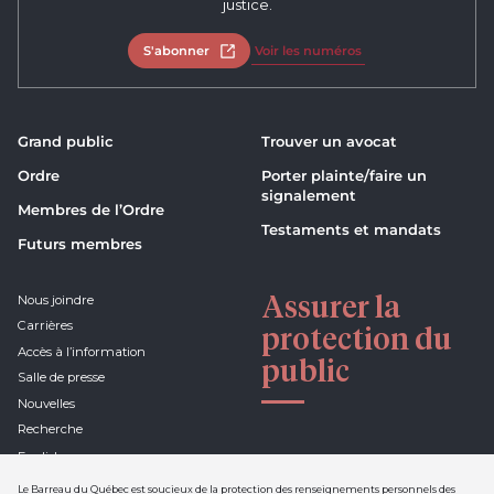
justice.
S'abonner
Ouvrir dans un nouvel onglet
Voir les numéros
Grand public
Trouver un avocat
Ordre
Porter plainte/faire un
signalement
Membres de l’Ordre
Testaments et mandats
Futurs membres
Assurer la
Nous joindre
Carrières
protection du
Accès à l’information
public
Salle de presse
Nouvelles
Recherche
English
Le Barreau du Québec est soucieux de la protection des renseignements personnels des