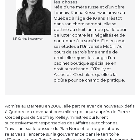
les choses
Née d’une mère russe et d’un père
libanais, Karina Kesserwan arrive au
Québec à l’âge de 10 ans. Très tôt
dans son cheminement, elle se
destine au droit, animée par le désir
de lutter contre les inégalités et de
e
M
Karina Kesserwan
contribuer à la société. Elle entame
ses études à l’Université McGill. Au
cours de sa troisième année de
droit, elle rejoint les rangs d’un
cabinet boutique spécialisé en
droit autochtone, O’Reilly et
Associés. C’est alors qu’elle a la
piqûre pour ce champ de pratique.
Admise au Barreau en 2008, elle part relever de nouveaux défis
à Québec en devenant conseillère politique auprès de Pierre
Corbeil puis de Geoffrey Kelley, ministres qui furent
successivement responsables des Affaires autochtones.
Travaillant sur le dossier du Plan Nord et les négociations
relatives à l’entente sur la gouvernance dans le territoire
d’Eeyou Istchee Baie-James, elle a alors l’occasion de parcourir