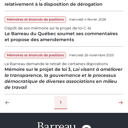
relativement à la disposition de dérogation
Mémoires et énoncés de positions
mercredi 4 février 2026
Dépôt de son mémoire sur le projet de loi C-14
Le Barreau du Québec soumet ses commentaires
et propose des amendements
Mémoires et énoncés de positions
mercredi 26 novembre 2025
Le Barreau demande le retrait de certaines dispositions
Mémoire sur le projet de loi 3,
Loi visant à améliorer
la transparence, la gouvernance et le processus
démocratique de diverses associations en milieu
de travail
Pagination
1
Page précédente
Page su