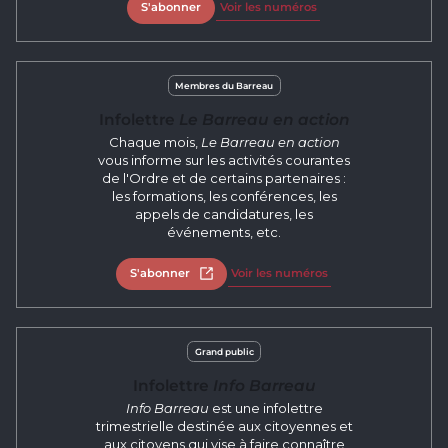
S'abonner
Voir les numéros
Membres du Barreau
Infolettre
Le Barreau en action
Chaque mois,
Le Barreau en action
vous informe sur les activités courantes
de l'Ordre et de certains partenaires :
les formations, les conférences, les
appels de candidatures, les
événements, etc.
S'abonner
Ouvrir dans un nouvel onglet
Voir les numéros
Grand public
Infolettre
Info Barreau
Info Barreau
est une infolettre
trimestrielle destinée aux citoyennes et
aux citoyens qui vise à faire connaître