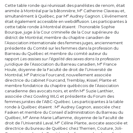
Cette table ronde qui réunissait des panélistes de renom, était
e
animée à Montréal par la bâtonnière, M
Catherine Claveau et,
e
simultanément à Québec, par M
Audrey Gagnon. L’événement
était également accessible en webdiffusion. Les participantes à
cette table ronde à Montréal étaient : l’honorable Sophie
Bourque, juge à la Cour criminelle de la Cour supérieure du
district de Montréal, membre du chapitre canadien de
l’Association internationale des femmes juges, anciennement
présidente du Comité sur les femmes dans la profession du
Barreau du Québec et membre du comité auteur du
rapport
Les assises sur l’égalité des sexes dans la profession
e
juridique
de l’Association du Barreau canadien, M
France
Houle, doyenne de la Faculté de droit de l’Université de
e
Montréal, M
Patricia Fourcand, nouvellement associée
directrice du cabinet Fourcand, Tremblay, Kissel, Plante et
membre fondatrice du chapitre québécois de l’Association
e
canadienne des avocats noirs, et enfin M
Suzie Lanthier,
associée chez Gowling WLG et présidente du Forum des
femmes juristes de l’ABC-Québec. Les participantes à la table
e
ronde à Québec étaient : M
Audrey Gagnon, associée chez
Fasken et membre du Conseil d’administration du Barreau du
e
Québec, M
Anne-Marie Laflamme, doyenne de la Faculté de
e
droit de l’Université Laval, M
Céline Plante, avocate associée et
directrice du bureau de Québec chez Therrien, Couture, Joli-