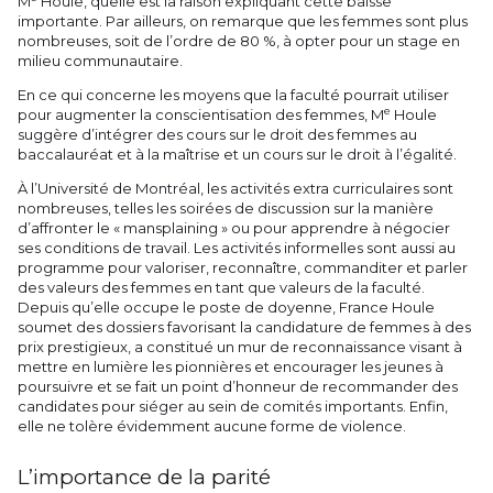
M
Houle, quelle est la raison expliquant cette baisse
importante. Par ailleurs, on remarque que les femmes sont plus
nombreuses, soit de l’ordre de 80 %, à opter pour un stage en
milieu communautaire.
En ce qui concerne les moyens que la faculté pourrait utiliser
e
pour augmenter la conscientisation des femmes, M
Houle
suggère d’intégrer des cours sur le droit des femmes au
baccalauréat et à la maîtrise et un cours sur le droit à l’égalité.
À l’Université de Montréal, les activités extra curriculaires sont
nombreuses, telles les soirées de discussion sur la manière
d’affronter le « mansplaining » ou pour apprendre à négocier
ses conditions de travail. Les activités informelles sont aussi au
programme pour valoriser, reconnaître, commanditer et parler
des valeurs des femmes en tant que valeurs de la faculté.
Depuis qu’elle occupe le poste de doyenne, France Houle
soumet des dossiers favorisant la candidature de femmes à des
prix prestigieux, a constitué un mur de reconnaissance visant à
mettre en lumière les pionnières et encourager les jeunes à
poursuivre et se fait un point d’honneur de recommander des
candidates pour siéger au sein de comités importants. Enfin,
elle ne tolère évidemment aucune forme de violence.
L’importance de la parité