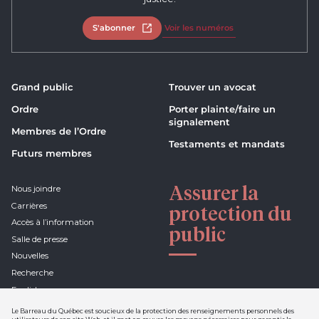
S'abonner
Ouvrir dans un nouvel onglet
Voir les numéros
Grand public
Trouver un avocat
Ordre
Porter plainte/faire un
signalement
Membres de l’Ordre
Testaments et mandats
Futurs membres
Assurer la
Nous joindre
Carrières
protection du
Accès à l’information
public
Salle de presse
Nouvelles
Recherche
English
Le Barreau du Québec est soucieux de la protection des renseignements personnels des