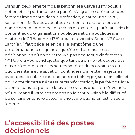
Dans un deuxième temps, la bâtonnière Claveau introduit la
notion et l’importance de la parité. Malgré une présence des
femmes importante dans la profession, à hauteur de 55 %,
seulement 35 % des avocates exercent en pratique privée
contre 52 % d’hommes. Les avocates exercent plutôt au sein de
contentieux d’organisations publiques et parapubliques, à
e
hauteur de 28 % contre 17 % pour les avocats. Selon M
Suzie
Lanthier, il faut déceler en cela le symptôme d’une
problématique plus grande, qui s’étend aux instances
décisionnelles où on ne retrouve pas beaucoup de femmes.
e
M
Patricia Fourcand ajoute que tant qu’on ne retrouvera pas
plus de femmes dans les hautes sphères du pouvoir, le statu
quo persistera et la situation continuera d’affecter les jeunes
avocates. La culture des cabinets doit changer, soutient-elle, et
pour obtenir cette nécessaire transformation, la parité doit être
atteinte dans les postes décisionnels, sans quoi rien n'évoluera.
e
M
Fourcand illustre ses propos en faisant allusion à la difficulté
de se faire entendre autour d’une table quand on est la seule
femme.
L’accessibilité des postes
Ouvrir 
décisionnels