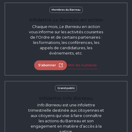
Membres du Barreau
Infolettre
Le Barreau en action
Chaque mois,
Le Barreau en action
vous informe sur les activités courantes
de l'Ordre et de certains partenaires :
les formations, les conférences, les
appels de candidatures, les
événements, etc.
S'abonner
Ouvrir dans un nouvel onglet
Voir les numéros
Grand public
Infolettre
Info Barreau
Info Barreau
est une infolettre
trimestrielle destinée aux citoyennes et
aux citoyens qui vise à faire connaître
les actions du Barreau et son
engagement en matière d’accès à la
justice.