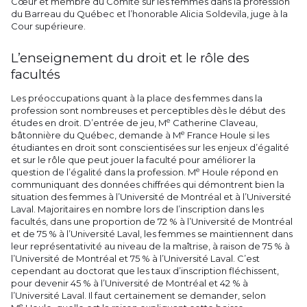
Cœur et membre du Comité sur les femmes dans la profession
du Barreau du Québec et l’honorable Alicia Soldevila, juge à la
Cour supérieure.
L’enseignement du droit et le rôle des
facultés
Les préoccupations quant à la place des femmes dans la
profession sont nombreuses et perceptibles dès le début des
e
études en droit. D’entrée de jeu, M
Catherine Claveau,
e
bâtonnière du Québec, demande à M
France Houle si les
étudiantes en droit sont conscientisées sur les enjeux d’égalité
et sur le rôle que peut jouer la faculté pour améliorer la
e
question de l’égalité dans la profession. M
Houle répond en
communiquant des données chiffrées qui démontrent bien la
situation des femmes à l’Université de Montréal et à l’Université
Laval. Majoritaires en nombre lors de l’inscription dans les
facultés, dans une proportion de 72 % à l’Université de Montréal
et de 75 % à l’Université Laval, les femmes se maintiennent dans
leur représentativité au niveau de la maîtrise, à raison de 75 % à
l’Université de Montréal et 75 % à l’Université Laval. C’est
cependant au doctorat que les taux d’inscription fléchissent,
pour devenir 45 % à l’Université de Montréal et 42 % à
l’Université Laval. Il faut certainement se demander, selon
e