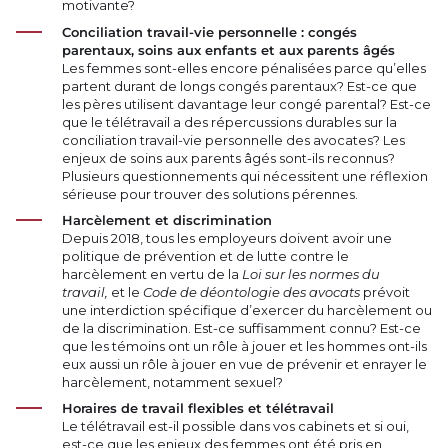
motivante?
Conciliation travail-vie personnelle : congés
parentaux, soins aux enfants et aux parents âgés
Les femmes sont-elles encore pénalisées parce qu’elles
partent durant de longs congés parentaux? Est-ce que
les pères utilisent davantage leur congé parental? Est-ce
que le télétravail a des répercussions durables sur la
conciliation travail-vie personnelle des avocates? Les
enjeux de soins aux parents âgés sont-ils reconnus?
Plusieurs questionnements qui nécessitent une réflexion
sérieuse pour trouver des solutions pérennes.
Harcèlement et discrimination
Depuis 2018, tous les employeurs doivent avoir une
politique de prévention et de lutte contre le
harcèlement en vertu de la
Loi sur les normes du
travail,
et le
Code de déontologie des avocats
prévoit
une interdiction spécifique d’exercer du harcèlement ou
de la discrimination. Est-ce suffisamment connu? Est-ce
que les témoins ont un rôle à jouer et les hommes ont-ils
eux aussi un rôle à jouer en vue de prévenir et enrayer le
harcèlement, notamment sexuel?
Horaires de travail flexibles et télétravail
Le télétravail est-il possible dans vos cabinets et si oui,
est-ce que les enjeux des femmes ont été pris en