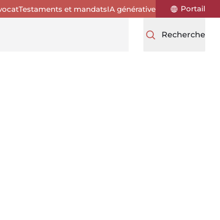
Portail
vocat
Testaments et mandats
IA générative
Recherche