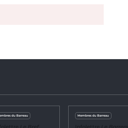
mbres du Barreau
Membres du Barreau
folettre
Le Bref
Infolettre
Le Barrea