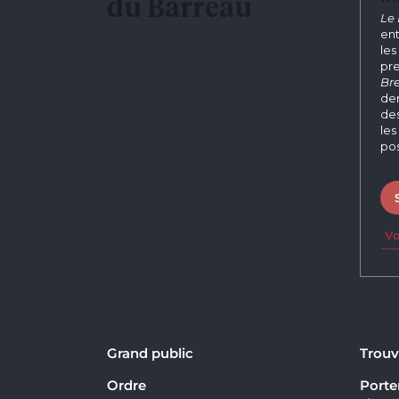
du Barreau
Le 
ent
les
pre
Bre
der
des
les
pos
Vo
Grand public
Trouv
Ordre
Porter