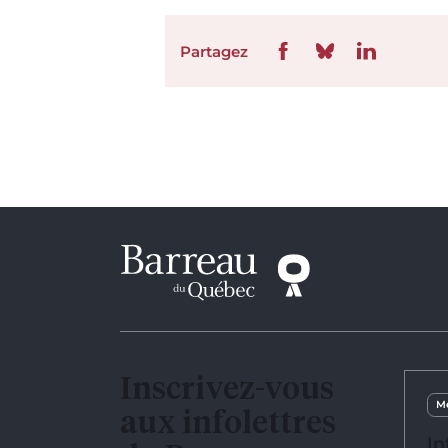
Partagez
Inscrivez-vous
Me
aux infolettres
In