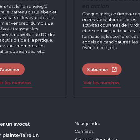
en action
Bref
est le lien privilégié
re le Barreau du Québec et
Chaque mois,
Le Barreau e
 avocats et les avocates. Le
action
vous informe sur les
mier vendredi du mois,
Le
activités courantes de l'Ord
f
vous transmet les
et de certains partenaires : l
nières nouvelles de l’Ordre,
formations, les conférences, 
 outils d’aide à la pratique,
appels de candidatures, les
 avis aux membres, les
événements, etc.
itions du Barreau, etc.
S'abonner
S'abonner
Ouvrir dans 
ir les numéros
Voir les numéros
er un avocat
Nous joindre
Carrières
 plainte/faire un
Accès à l’information