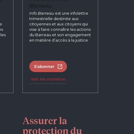
Barreau
n
Info Barreau
est une infolettre
trimestrielle destinée aux
re
citoyennes et aux citoyens qui
es
vise à faire connaître les actions
les
du Barreau et son engagement
en matière d’accès à la justice.
S'abonner
un nouvel onglet
Ouvrir dans un nouvel onglet
Voir les numéros
Assurer la
protection du