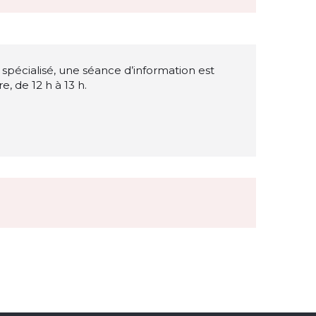
l spécialisé, une séance d’information est
, de 12 h à 13 h.
uvel onglet