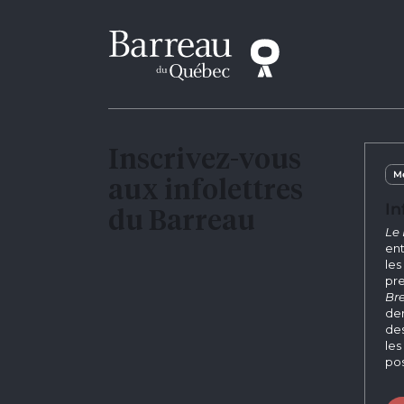
Inscrivez-vous
Me
aux infolettres
In
du Barreau
Le 
ent
les
pre
Bre
der
des
les
pos