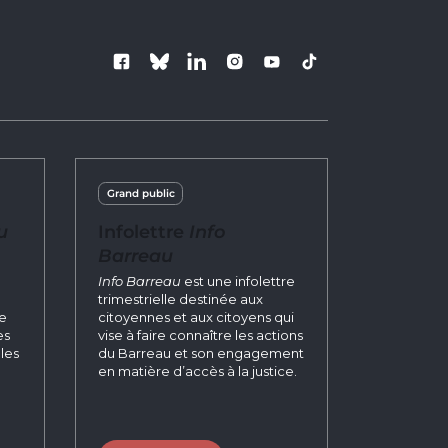
Suivez le Barre
Grand public
u
Infolettre
Info
Barreau
n
Info Barreau
est une infolettre
trimestrielle destinée aux
re
citoyennes et aux citoyens qui
es
vise à faire connaître les actions
les
du Barreau et son engagement
en matière d’accès à la justice.