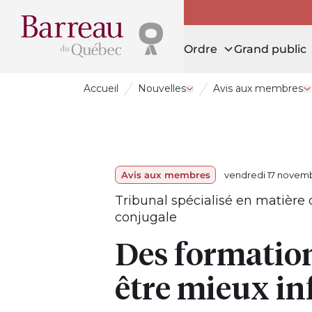
Ordre
Grand public
Accueil
Nouvelles
Avis aux membres
Ouvrir le tiroir Nouvelles
O
Avis aux membres
vendredi 17 novem
Tribunal spécialisé en matière 
conjugale
Des formation
être mieux i