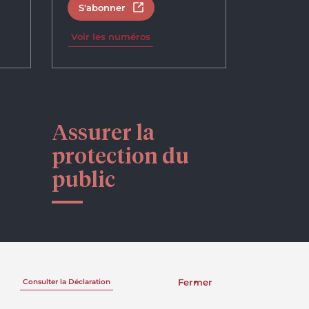
S'abonner
un nouvel onglet
Ouvrir dans un nouvel onglet
Voir les numéros
Assurer la
protection du
public
Fermer
Consulter la Déclaration
Une réalisation de Sigmund