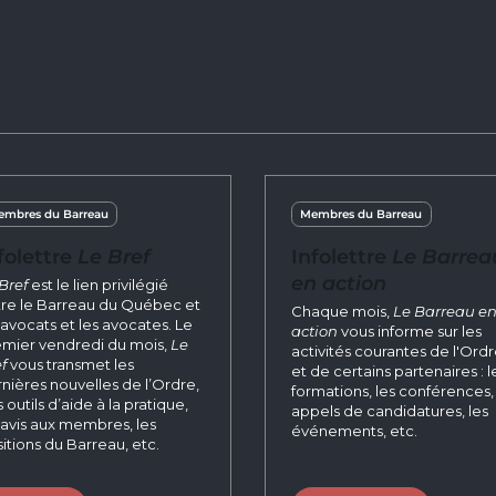
mbres du Barreau
Membres du Barreau
folettre
Le Bref
Infolettre
Le Barrea
en action
Bref
est le lien privilégié
re le Barreau du Québec et
Chaque mois,
Le Barreau e
 avocats et les avocates. Le
action
vous informe sur les
mier vendredi du mois,
Le
activités courantes de l'Ord
f
vous transmet les
et de certains partenaires : l
nières nouvelles de l’Ordre,
formations, les conférences, 
 outils d’aide à la pratique,
appels de candidatures, les
 avis aux membres, les
événements, etc.
itions du Barreau, etc.