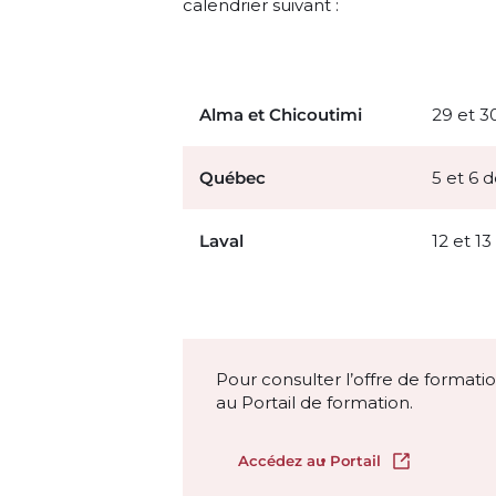
calendrier suivant :
Alma et Chicoutimi
29 et 
Québec
5 et 6
Laval
12 et 1
Pour consulter l’offre de formati
au Portail de formation.
Accédez au Portail
Ouvrir dans u