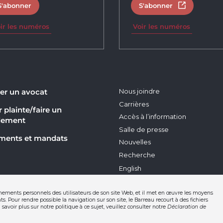
S'abonner
S'abonner
Ouvrir dans 
ir les numéros
Voir les numéros
er un avocat
Nous joindre
Carrières
 plainte/faire un
Accès à l’information
lement
Salle de presse
ments et mandats
Nouvelles
Recherche
English
nements personnels des utilisateurs de son site Web, et il met en œuvre les moyens
s. Pour rendre possible la navigation sur son site, le Barreau recourt à des fichiers
savoir plus sur notre politique à ce sujet, veuillez consulter notre
Déclaration de
sation
Nétiquette