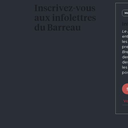
Inscrivez-vous
Me
aux infolettres
In
du Barreau
Le 
ent
les
pre
Bre
der
des
les
pos
Vo