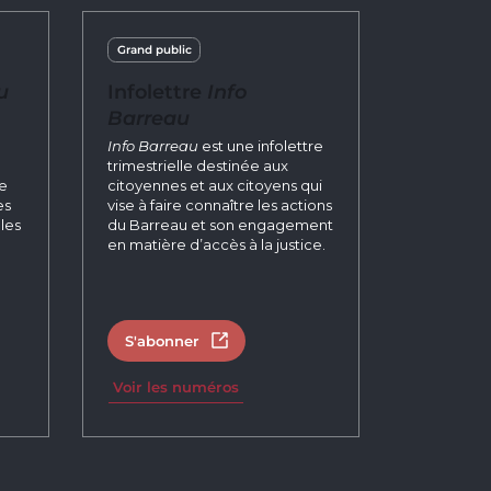
Grand public
u
Infolettre
Info
Barreau
n
Info Barreau
est une infolettre
trimestrielle destinée aux
re
citoyennes et aux citoyens qui
es
vise à faire connaître les actions
les
du Barreau et son engagement
en matière d’accès à la justice.
S'abonner
un nouvel onglet
Ouvrir dans un nouvel onglet
Voir les numéros