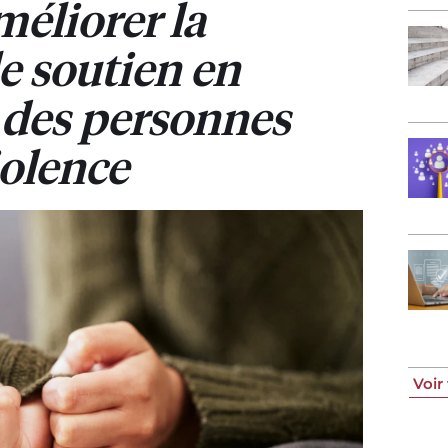
méliorer la
le soutien en
e des personnes
iolence
Voir