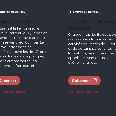
mbres du Barreau
Membres du Barreau
folettre
Le Bref
Infolettre
Le Barrea
en action
Bref
est le lien privilégié
re le Barreau du Québec et
Chaque mois,
Le Barreau e
 avocats et les avocates. Le
action
vous informe sur les
mier vendredi du mois,
Le
activités courantes de l'Ord
f
vous transmet les
et de certains partenaires : l
nières nouvelles de l’Ordre,
formations, les conférences, 
 outils d’aide à la pratique,
appels de candidatures, les
 avis aux membres, les
événements, etc.
itions du Barreau, etc.
S'abonner
S'abonner
Ouvrir dans 
ir les numéros
Voir les numéros