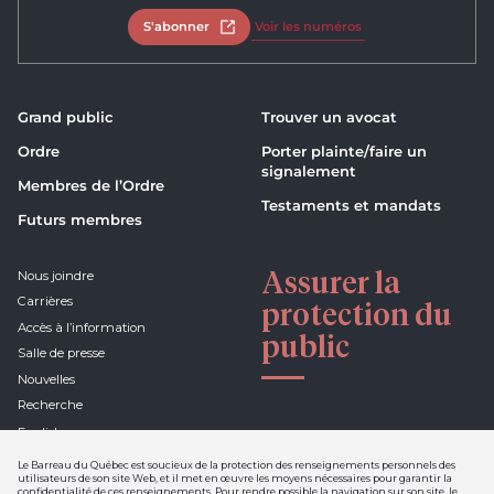
S'abonner
Ouvrir dans un nouvel onglet
Voir les numéros
Grand public
Trouver un avocat
Ordre
Porter plainte/faire un
signalement
Membres de l’Ordre
Testaments et mandats
Futurs membres
Assurer la
Nous joindre
Carrières
protection du
Accès à l’information
public
Salle de presse
Nouvelles
Recherche
English
Le Barreau du Québec est soucieux de la protection des renseignements personnels des
utilisateurs de son site Web, et il met en œuvre les moyens nécessaires pour garantir la
confidentialité de ces renseignements. Pour rendre possible la navigation sur son site, le