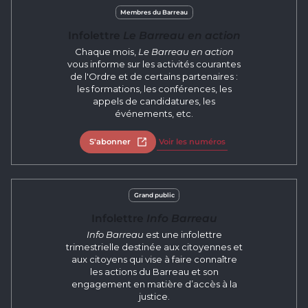
Membres du Barreau
Infolettre
Le Barreau en action
Chaque mois,
Le Barreau en action
vous informe sur les activités courantes
de l'Ordre et de certains partenaires :
les formations, les conférences, les
appels de candidatures, les
événements, etc.
S'abonner
Ouvrir dans un nouvel onglet
Voir les numéros
Grand public
Infolettre
Info Barreau
Info Barreau
est une infolettre
trimestrielle destinée aux citoyennes et
aux citoyens qui vise à faire connaître
les actions du Barreau et son
engagement en matière d’accès à la
justice.