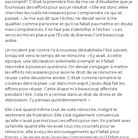
escompté? C’était la première fois de ma vie d’étudiante que je
fournissais des efforts pour aucun résultat. » Elle est donc allée
chercher les outils nécessaires pour comprendre ce qui se
passait
.
« Je me suis dit que l’échec ne devait servir à me
qualifier comme personne et qu’il ne fallait pas mettre en doute
mes compétences. Il ne faut pas s’identifier à l’échec. » Les
services mis en place par l’École du Barreau l’ont beaucoup
aidée.
Un incident par contre l’a à nouveau déstabilisée l’été suivant,
lorsqu’est venu le temps de se réinscrire. « Il y avait, à cette
époque, une déclaration solennelle à remplir et il fallait
répondre à plusieurs questions. On devait s’engager à mettre
les efforts nécessaires pour avoir le droit de se réinscrire et
réussir cette deuxième année. C’était comme remettre le
couteau dans la plaie, car dans mon esprit j’avais déjà fait les
efforts pour réussir. Cette étape m’a beaucoup affectée
pendant l’été. Cela m’a remise dans un état de stress et de
dépression. J’y pensais quotidiennement. »
Elle s’est quand même tout de suite réinscrite, malgré le
sentiment de frustration. Elle s’est également convaincue
qu’elle n’avait pas mis tous ces efforts pour rien. En parlant avec
sa famille quand elle recevait tous ces courriels pour se
réinscrire, elle a reçu les encouragements qu’il fallait pour
foncer. « Je savais que j’avais les connaissances qu’il fallait pour