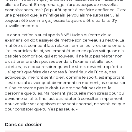
aller de l’avant. En reprenant, je n’ai pas acquis de nouvelles
connaissances, mais j’ai plutôt appris à me faire confiance. C’est
une pression que je m’infligeais : je voulais me surpasser. J’ai
toujours été comme ça, j’essaie toujours d’être parfaite. J’y
travaille encore. »
e
La consultation a aussi appris à M
Hudon qu’entre deux
examens, on doit essayer de mettre son cerveau au neutre. La
matière est connue; il faut relaxer, fermer les livres, simplement
lire les articles de loi, seulement étudier ce qu’on sait qu’on n’a
pas bien compris ou qui est nouveau. Il ne faut pas hésiter non
plus à prendre des pauses pendant l’examen et aller aux
toilettes juste pour respirer quand le stress devient trop fort. «
J’ai appris que faire des choses à l’extérieur de l’École, des
activités qui me font sentir bien, comme le sport, est important.
Il est crucial d’avoir quotidiennement un moment juste pour soi
qui ne concerne pas le droit. Le droit ne fait pas de toi la
personne que tu es. Maintenant, j’accueille mon stress pour qu’il
devienne un allié. Il ne faut pas hésiter à consulter simplement
pour ventiler ses angoisses et se sentir normal, ne serait-ce que
pour constater que tu n’es pas seule. »
Dans ce dossier