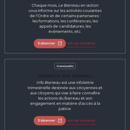
Chaque mois,
Le Barreau en action
vous informe sur les activités courantes
de l'Ordre et de certains partenaires :
les formations, les conférences, les
appels de candidatures, les
événements, etc.
S'abonner
Ouvrir dans un nouvel onglet
Voir les numéros
Grand public
Infolettre
Info Barreau
Info Barreau
est une infolettre
trimestrielle destinée aux citoyennes et
aux citoyens qui vise à faire connaître
les actions du Barreau et son
engagement en matière d’accès à la
justice.
S'abonner
Ouvrir dans un nouvel onglet
Voir les numéros