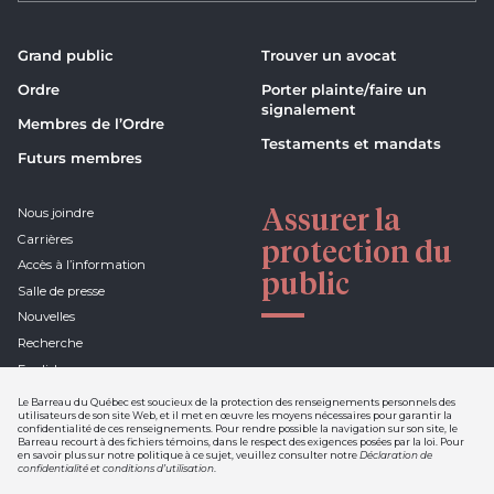
Grand public
Trouver un avocat
Ordre
Porter plainte/faire un
signalement
Membres de l’Ordre
Testaments et mandats
Futurs membres
Assurer la
Nous joindre
Carrières
protection du
Accès à l’information
public
Salle de presse
Nouvelles
Recherche
English
Le Barreau du Québec est soucieux de la protection des renseignements personnels des
utilisateurs de son site Web, et il met en œuvre les moyens nécessaires pour garantir la
confidentialité de ces renseignements. Pour rendre possible la navigation sur son site, le
Barreau recourt à des fichiers témoins, dans le respect des exigences posées par la loi. Pour
Déclaration de confidentialité et
en savoir plus sur notre politique à ce sujet, veuillez consulter notre
Déclaration de
conditions d'utilisation
confidentialité et conditions d’utilisation
.
Nétiquette