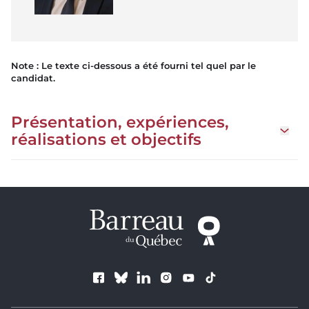
Note : Le texte ci-dessous a été fourni tel quel par le
candidat.
Présentation, expériences,
Ouvrir 
réalisations et objectifs
Suivez le Barreau