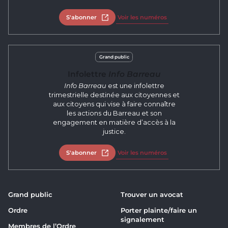
S'abonner
Ouvrir dans un nouvel onglet
Voir les numéros
Grand public
Infolettre
Info Barreau
Info Barreau
est une infolettre
trimestrielle destinée aux citoyennes et
aux citoyens qui vise à faire connaître
les actions du Barreau et son
engagement en matière d’accès à la
justice.
S'abonner
Ouvrir dans un nouvel onglet
Voir les numéros
Grand public
Trouver un avocat
Ordre
Porter plainte/faire un
signalement
Membres de l’Ordre