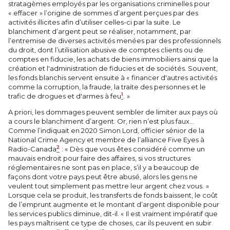
stratagèmes employés par les organisations criminelles pour
« effacer » l’origine de sommes d’argent perçues par des
activités illicites afin d’utiliser celles-ci par la suite. Le
blanchiment d’argent peut se réaliser, notamment, par
l’entremise de diverses activités menées par des professionnels
du droit, dont l’utilisation abusive de comptes clients ou de
comptes en fiducie, les achats de biens immobiliers ainsi que la
création et l'administration de fiducies et de sociétés. Souvent,
les fonds blanchis servent ensuite à « financer d'autres activités
comme la corruption, la fraude, la traite des personnes et le
1
trafic de drogues et d'armes à feu
. »
A priori, les dommages peuvent sembler de limiter aux pays où
a cours le blanchiment d’argent. Or, rien n’est plus faux...
Comme l’indiquait en 2020 Simon Lord, officier sénior de la
National Crime Agency et membre de l’alliance Five Eyes à
2
Radio-Canada
: « Dès que vous êtes considéré comme un
mauvais endroit pour faire des affaires, si vos structures
réglementaires ne sont pas en place, s’il y a beaucoup de
façons dont votre pays peut être abusé, alors les gens ne
veulent tout simplement pas mettre leur argent chez vous. »
Lorsque cela se produit, les transferts de fonds baissent, le coût
de l’emprunt augmente et le montant d’argent disponible pour
les services publics diminue, dit-il. « Il est vraiment impératif que
les pays maîtrisent ce type de choses, car ils peuvent en subir