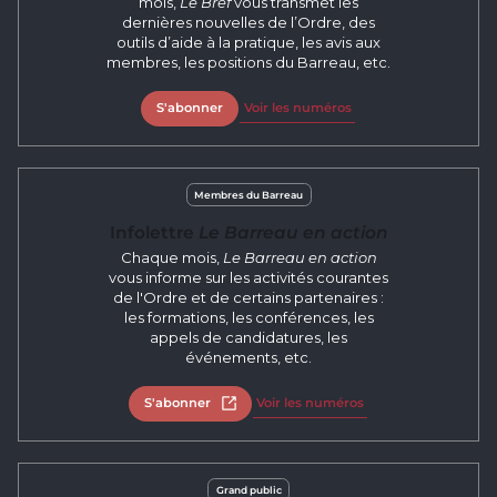
mois,
Le Bref
vous transmet les
dernières nouvelles de l’Ordre, des
outils d’aide à la pratique, les avis aux
membres, les positions du Barreau, etc.
S'abonner
Voir les numéros
Membres du Barreau
Infolettre
Le Barreau en action
Chaque mois,
Le Barreau en action
vous informe sur les activités courantes
de l'Ordre et de certains partenaires :
les formations, les conférences, les
appels de candidatures, les
événements, etc.
S'abonner
Ouvrir dans un nouvel onglet
Voir les numéros
Grand public