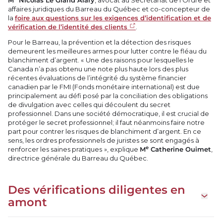
M
Nicolas Le Grand Alary
, avocat au Secrétariat de l’Ordre et
affaires juridiques du Barreau du Québec et co-concepteur de
la
foire aux questions sur les exigences d’identification et de
vérification de l’identité des clients
.
Pour le Barreau, la prévention et la détection des risques
demeurent les meilleures armes pour lutter contre le fléau du
blanchiment d’argent. « Une des raisons pour lesquelles le
Canada n’a pas obtenu une note plus haute lors des plus
récentes évaluations de l’intégrité du système financier
canadien par le FMI (Fonds monétaire international) est due
principalement au défi posé par la conciliation des obligations
de divulgation avec celles qui découlent du secret
professionnel. Dans une société démocratique, il est crucial de
protéger le secret professionnel; il faut néanmoins faire notre
part pour contrer les risques de blanchiment d’argent. En ce
sens, les ordres professionnels de juristes se sont engagés à
e
renforcer les saines pratiques », explique
M
Catherine Ouimet
,
directrice générale du Barreau du Québec.
Des vérifications diligentes en
Ouvrir 
amont