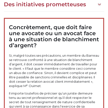
Des initiatives prometteuses
Ouvrir 
Concrètement, que doit faire
une avocate ou un avocat face
à une situation de blanchiment
d’argent?
Si, malgré toutes ses précautions, un membre du Barreau
se retrouve confronté à une situation de blanchiment
d’argent, il doit cesser immédiatement de travailler pour
le client. « Il faut que le membre considère ceci comme
un abus de confiance. Sinon, il devient complice et peut
être passible de sanctions criminelles et disciplinaires. Il
doit cesser la relation avocat client immédiatement »,
e
explique M
Ouimet.
Il importe toutefois de préciser qu’un juriste demeure
tenu au secret professionnel et qu’il doit respecter le
secret de tout renseignement de nature confidentielle
qui vient à sa connaissance dans l’exercice de sa