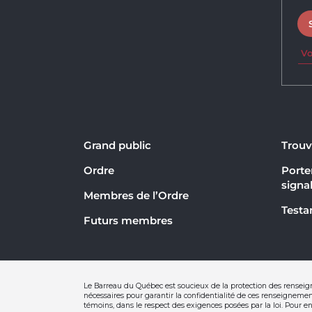
Vo
Grand public
Trouv
Ordre
Porter
signa
Membres de l’Ordre
Testa
Futurs membres
Le Barreau du Québec est soucieux de la protection des renseig
nécessaires pour garantir la confidentialité de ces renseignement
témoins, dans le respect des exigences posées par la loi. Pour en 