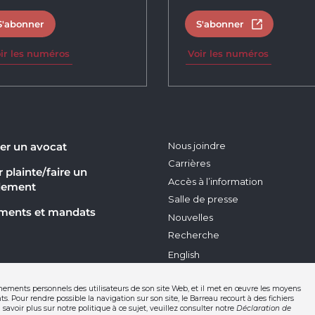
S'abonner
S'abonner
Ouvrir dans 
ir les numéros
Voir les numéros
er un avocat
Nous joindre
Carrières
 plainte/faire un
Accès à l’information
lement
Salle de presse
ments et mandats
Nouvelles
Recherche
English
nements personnels des utilisateurs de son site Web, et il met en œuvre les moyens
s. Pour rendre possible la navigation sur son site, le Barreau recourt à des fichiers
savoir plus sur notre politique à ce sujet, veuillez consulter notre
Déclaration de