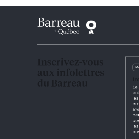
Inscrivez-vous
Me
aux infolettres
In
du Barreau
Le 
ent
les
pre
Bre
der
des
les
pos