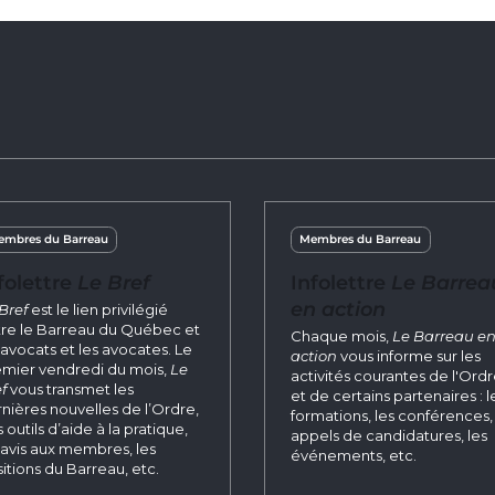
mbres du Barreau
Membres du Barreau
folettre
Le Bref
Infolettre
Le Barrea
en action
Bref
est le lien privilégié
re le Barreau du Québec et
Chaque mois,
Le Barreau e
 avocats et les avocates. Le
action
vous informe sur les
mier vendredi du mois,
Le
activités courantes de l'Ord
f
vous transmet les
et de certains partenaires : l
nières nouvelles de l’Ordre,
formations, les conférences, 
 outils d’aide à la pratique,
appels de candidatures, les
 avis aux membres, les
événements, etc.
itions du Barreau, etc.