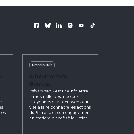
Suivez le Barre
Grand public
u
Infolettre
Info
Barreau
n
Info Barreau
est une infolettre
trimestrielle destinée aux
re
citoyennes et aux citoyens qui
es
vise à faire connaître les actions
les
du Barreau et son engagement
en matière d’accès à la justice.