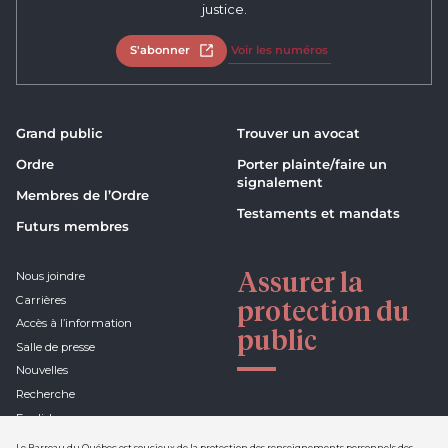
justice.
S'abonner
Ouvrir dans un nouvel onglet
Voir les numéros
Grand public
Trouver un avocat
Ordre
Porter plainte/faire un
signalement
Membres de l’Ordre
Testaments et mandats
Futurs membres
Assurer la
Nous joindre
Carrières
protection du
Accès à l’information
public
Salle de presse
Nouvelles
Recherche
English
Le Barreau du Québec est soucieux de la protection des renseignements personnels des