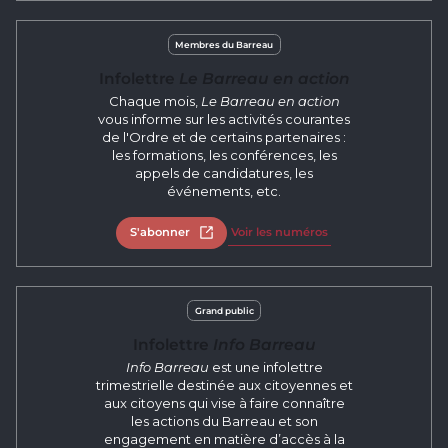
Membres du Barreau
Infolettre
Le Barreau en action
Chaque mois,
Le Barreau en action
vous informe sur les activités courantes
de l'Ordre et de certains partenaires :
les formations, les conférences, les
appels de candidatures, les
événements, etc.
S'abonner
Ouvrir dans un nouvel onglet
Voir les numéros
Grand public
Infolettre
Info Barreau
Info Barreau
est une infolettre
trimestrielle destinée aux citoyennes et
aux citoyens qui vise à faire connaître
les actions du Barreau et son
engagement en matière d’accès à la