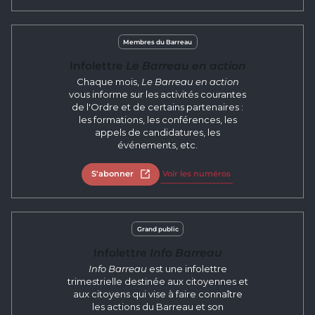
Membres du Barreau
Infolettre
Le Barreau en action
Chaque mois,
Le Barreau en action
vous informe sur les activités courantes
de l'Ordre et de certains partenaires :
les formations, les conférences, les
appels de candidatures, les
événements, etc.
S'abonner
Ouvrir dans un nouvel onglet
Voir les numéros
Grand public
Infolettre
Info Barreau
Info Barreau
est une infolettre
trimestrielle destinée aux citoyennes et
aux citoyens qui vise à faire connaître
les actions du Barreau et son