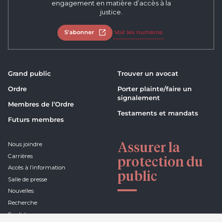
engagement en matière d’accès à la
justice.
S'abonner
Ouvrir dans un nouvel onglet
Voir les numéros
Grand public
Trouver un avocat
Ordre
Porter plainte/faire un
signalement
Membres de l’Ordre
Testaments et mandats
Futurs membres
Assurer la
Nous joindre
Carrières
protection du
Accès à l’information
public
Salle de presse
Nouvelles
Recherche
English