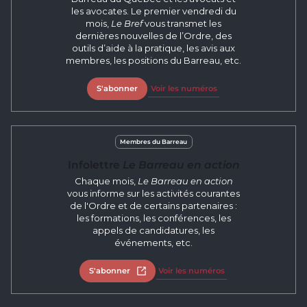
les avocates. Le premier vendredi du
mois,
Le Bref
vous transmet les
dernières nouvelles de l’Ordre, des
outils d’aide à la pratique, les avis aux
membres, les positions du Barreau, etc.
S'abonner
Voir les numéros
Membres du Barreau
Infolettre
Le Barreau en action
Chaque mois,
Le Barreau en action
vous informe sur les activités courantes
de l'Ordre et de certains partenaires :
les formations, les conférences, les
appels de candidatures, les
événements, etc.
S'abonner
Ouvrir dans un nouvel onglet
Voir les numéros