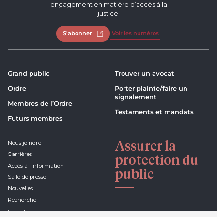
engagement en matière d’accès à la
justice.
S'abonner
Ouvrir dans un nouvel onglet
Voir les numéros
Grand public
Trouver un avocat
Ordre
Porter plainte/faire un
signalement
Membres de l’Ordre
Testaments et mandats
Futurs membres
Assurer la
Nous joindre
Carrières
protection du
Accès à l’information
public
Salle de presse
Nouvelles
Recherche
English