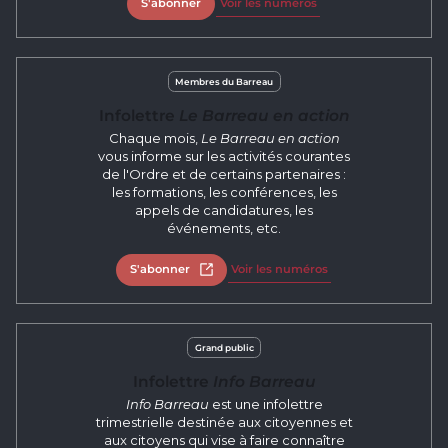
S'abonner
Voir les numéros
Membres du Barreau
Infolettre
Le Barreau en action
Chaque mois,
Le Barreau en action
vous informe sur les activités courantes
de l'Ordre et de certains partenaires :
les formations, les conférences, les
appels de candidatures, les
événements, etc.
S'abonner
Ouvrir dans un nouvel onglet
Voir les numéros
Grand public
Infolettre
Info Barreau
Info Barreau
est une infolettre
trimestrielle destinée aux citoyennes et
aux citoyens qui vise à faire connaître