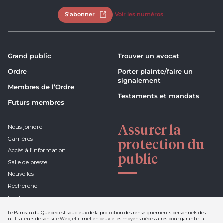
S'abonner
Ouvrir dans un nouvel onglet
Voir les numéros
Grand public
Trouver un avocat
Ordre
Porter plainte/faire un
signalement
Membres de l’Ordre
Testaments et mandats
Futurs membres
Assurer la
Nous joindre
Carrières
protection du
Accès à l’information
public
Salle de presse
Nouvelles
Recherche
English
Le Barreau du Québec est soucieux de la protection des renseignements personnels des
utilisateurs de son site Web, et il met en œuvre les moyens nécessaires pour garantir la