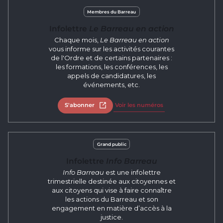
Membres du Barreau
Infolettre
Le Barreau en action
Chaque mois,
Le Barreau en action
vous informe sur les activités courantes
de l'Ordre et de certains partenaires :
les formations, les conférences, les
appels de candidatures, les
événements, etc.
S'abonner
Ouvrir dans un nouvel onglet
Voir les numéros
Grand public
Infolettre
Info Barreau
Info Barreau
est une infolettre
trimestrielle destinée aux citoyennes et
aux citoyens qui vise à faire connaître
les actions du Barreau et son
engagement en matière d’accès à la
justice.