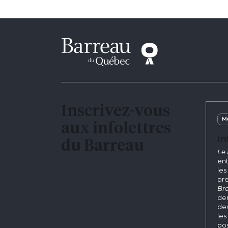
Inscrivez-vous
Me
aux infolettres
In
du Barreau
Le 
ent
les
pre
Bre
der
des
les
pos