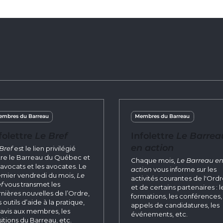
mbres du Barreau
Membres du Barreau
folettre
Le Bref
Infolettre
Le Barrea
en action
Bref
est le lien privilégié
re le Barreau du Québec et
Chaque mois,
Le Barreau e
 avocats et les avocates. Le
action
vous informe sur les
mier vendredi du mois,
Le
activités courantes de l'Ord
f
vous transmet les
et de certains partenaires : l
nières nouvelles de l’Ordre,
formations, les conférences, 
 outils d’aide à la pratique,
appels de candidatures, les
 avis aux membres, les
événements, etc.
itions du Barreau, etc.