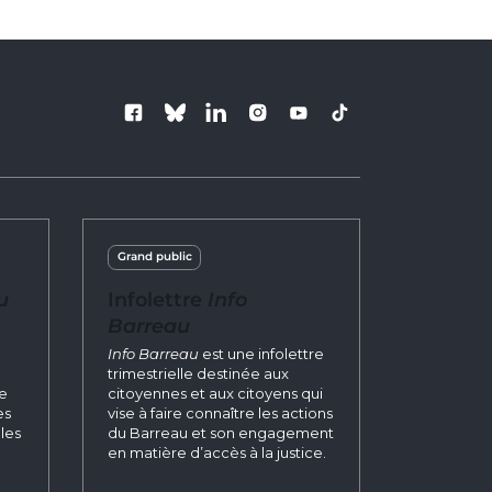
Suivez le Barre
Grand public
u
Infolettre
Info
Barreau
n
Info Barreau
est une infolettre
trimestrielle destinée aux
re
citoyennes et aux citoyens qui
es
vise à faire connaître les actions
les
du Barreau et son engagement
en matière d’accès à la justice.