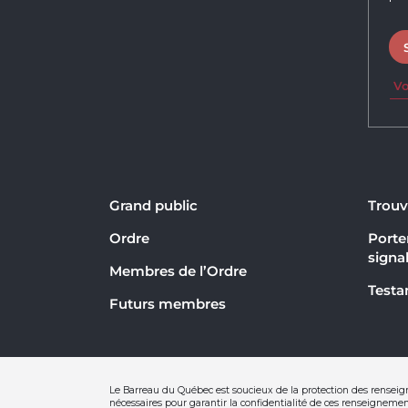
Vo
Grand public
Trouv
Ordre
Porter
signa
Membres de l’Ordre
Testa
Futurs membres
Le Barreau du Québec est soucieux de la protection des renseig
nécessaires pour garantir la confidentialité de ces renseignement