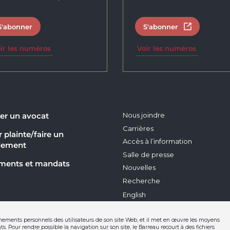
S'abonner
S'abonner
Ouvrir dans 
ir les numéros
Voir les numéros
er un avocat
Nous joindre
Carrières
 plainte/faire un
Accès à l’information
lement
Salle de presse
ments et mandats
Nouvelles
Recherche
English
nements personnels des utilisateurs de son site Web, et il met en œuvre les moyens
s. Pour rendre possible la navigation sur son site, le Barreau recourt à des fichiers