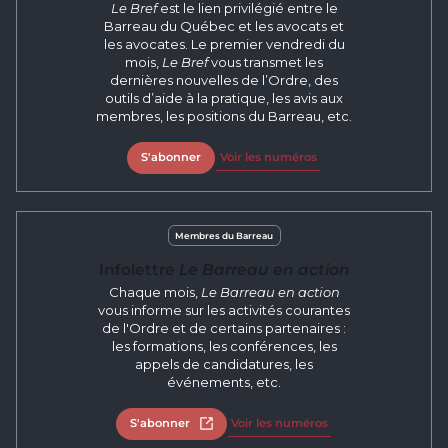
Le Bref
est le lien privilégié entre le
Barreau du Québec et les avocats et
les avocates. Le premier vendredi du
mois,
Le Bref
vous transmet les
dernières nouvelles de l’Ordre, des
outils d’aide à la pratique, les avis aux
membres, les positions du Barreau, etc.
S'abonner
Voir les numéros
Membres du Barreau
Infolettre
Le Barreau en action
Chaque mois,
Le Barreau en action
vous informe sur les activités courantes
de l'Ordre et de certains partenaires :
les formations, les conférences, les
appels de candidatures, les
événements, etc.
S'abonner
Ouvrir dans un nouvel onglet
Voir les numéros