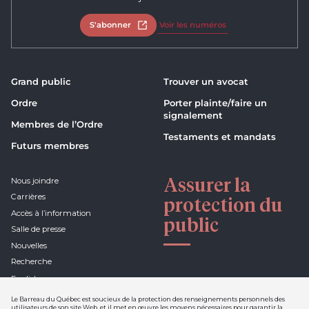
S'abonner
Ouvrir dans un nouvel onglet
Voir les numéros
Grand public
Trouver un avocat
Ordre
Porter plainte/faire un
signalement
Membres de l’Ordre
Testaments et mandats
Futurs membres
Assurer la
Nous joindre
Carrières
protection du
Accès à l’information
public
Salle de presse
Nouvelles
Recherche
English
Le Barreau du Québec est soucieux de la protection des renseignements personnels des
utilisateurs de son site Web, et il met en œuvre les moyens nécessaires pour garantir la