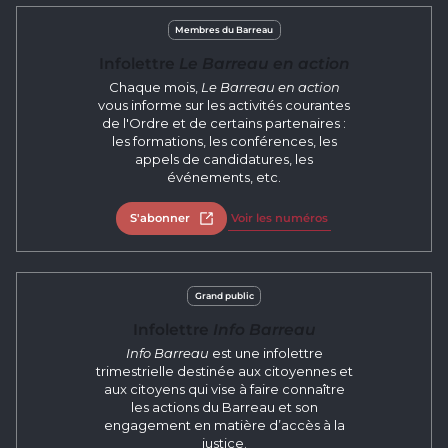
Membres du Barreau
Infolettre
Le Barreau en action
Chaque mois,
Le Barreau en action
vous informe sur les activités courantes
de l'Ordre et de certains partenaires :
les formations, les conférences, les
appels de candidatures, les
événements, etc.
S'abonner
Ouvrir dans un nouvel onglet
Voir les numéros
Grand public
Infolettre
Info Barreau
Info Barreau
est une infolettre
trimestrielle destinée aux citoyennes et
aux citoyens qui vise à faire connaître
les actions du Barreau et son
engagement en matière d’accès à la
justice.