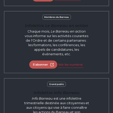
Membres du Barreau
Infolettre
Le Barreau en action
Chaque mois,
Le Barreau en action
vous informe sur les activités courantes
de l'Ordre et de certains partenaires :
les formations, les conférences, les
appels de candidatures, les
événements, etc.
S'abonner
Ouvrir dans un nouvel onglet
Voir les numéros
Grand public
Infolettre
Info Barreau
Info Barreau
est une infolettre
trimestrielle destinée aux citoyennes et
aux citoyens qui vise à faire connaître
les actions du Barreau et son