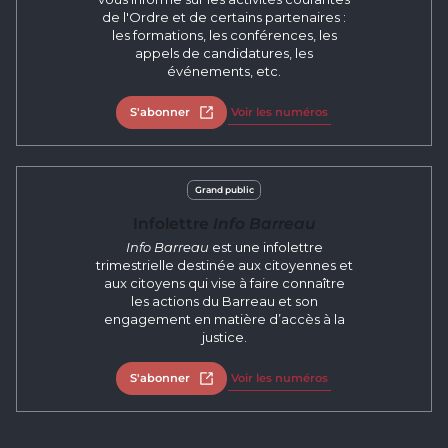
de l'Ordre et de certains partenaires :
les formations, les conférences, les
appels de candidatures, les
événements, etc.
S'abonner
Ouvrir dans un nouvel onglet
Voir les numéros
Grand public
Infolettre
Info Barreau
Info Barreau
est une infolettre
trimestrielle destinée aux citoyennes et
aux citoyens qui vise à faire connaître
les actions du Barreau et son
engagement en matière d’accès à la
justice.
S'abonner
Ouvrir dans un nouvel onglet
Voir les numéros