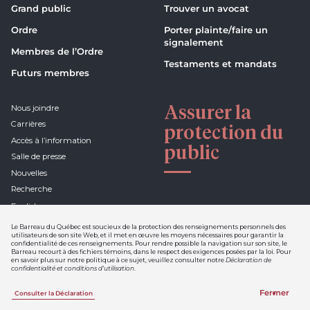
Grand public
Trouver un avocat
Ordre
Porter plainte/faire un
signalement
Membres de l’Ordre
Testaments et mandats
Futurs membres
Assurer la
Nous joindre
Carrières
protection du
Accès à l’information
public
Salle de presse
Nouvelles
Recherche
English
Le Barreau du Québec est soucieux de la protection des renseignements personnels des
utilisateurs de son site Web, et il met en œuvre les moyens nécessaires pour garantir la
confidentialité de ces renseignements. Pour rendre possible la navigation sur son site, le
Barreau recourt à des fichiers témoins, dans le respect des exigences posées par la loi. Pour
Déclaration de confidentialité et
en savoir plus sur notre politique à ce sujet, veuillez consulter notre
Déclaration de
conditions d'utilisation
confidentialité et conditions d’utilisation
.
Nétiquette
Fermer
Consulter la Déclaration
Une réalisation de Sigmund