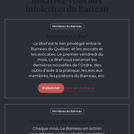
Inscrivez-vous aux
infolettres du Barreau
Membres du Barreau
Infolettre
Le Bref
Le Bref
est le lien privilégié entre le
Barreau du Québec et les avocats et
les avocates. Le premier vendredi du
mois,
Le Bref
vous transmet les
dernières nouvelles de l’Ordre, des
outils d’aide à la pratique, les avis aux
membres, les positions du Barreau, etc.
S'abonner
Voir les numéros
Membres du Barreau
Infolettre
Le Barreau en action
Chaque mois,
Le Barreau en action
vous informe sur les activités courantes