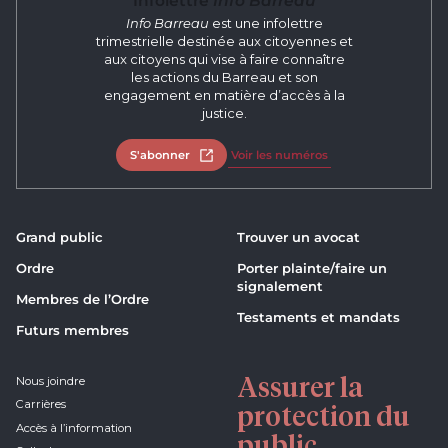
Infolettre
Info Barreau
Info Barreau
est une infolettre
trimestrielle destinée aux citoyennes et
aux citoyens qui vise à faire connaître
les actions du Barreau et son
engagement en matière d’accès à la
justice.
S'abonner
Ouvrir dans un nouvel onglet
Voir les numéros
Grand public
Trouver un avocat
Ordre
Porter plainte/faire un
signalement
Membres de l’Ordre
Testaments et mandats
Futurs membres
Assurer la
Nous joindre
Carrières
protection du
Accès à l’information
public