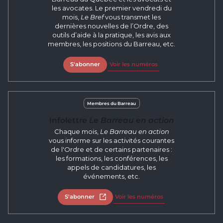
les avocates. Le premier vendredi du
mois,
Le Bref
vous transmet les
dernières nouvelles de l’Ordre, des
outils d’aide à la pratique, les avis aux
membres, les positions du Barreau, etc.
S'abonner
Voir les numéros
Membres du Barreau
Infolettre
Le Barreau en action
Chaque mois,
Le Barreau en action
vous informe sur les activités courantes
de l'Ordre et de certains partenaires :
les formations, les conférences, les
appels de candidatures, les
événements, etc.
S'abonner
Ouvrir dans un nouvel onglet
Voir les numéros