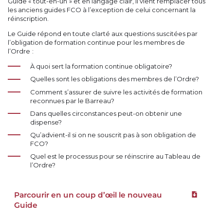
Guide « tout-en-un » et en langage clair, il vient remplacer tous
les anciens guides FCO à l’exception de celui concernant la
réinscription.
Le Guide répond en toute clarté aux questions suscitées par
l’obligation de formation continue pour les membres de
l’Ordre :
À quoi sert la formation continue obligatoire?
Quelles sont les obligations des membres de l’Ordre?
Comment s’assurer de suivre les activités de formation
reconnues par le Barreau?
Dans quelles circonstances peut-on obtenir une
dispense?
Qu’advient-il si on ne souscrit pas à son obligation de
FCO?
Quel est le processus pour se réinscrire au Tableau de
l’Ordre?
Parcourir en un coup d’œil le nouveau
Téléchar
Guide