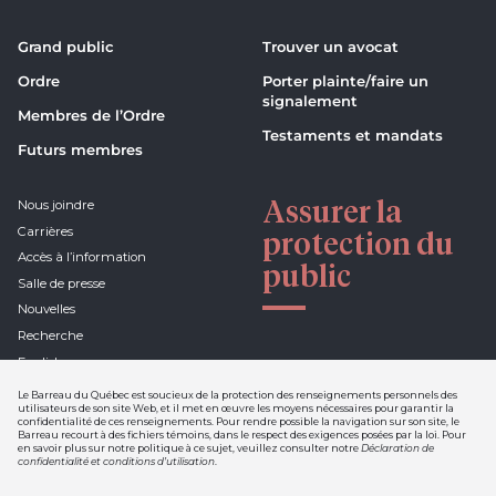
Grand public
Trouver un avocat
Ordre
Porter plainte/faire un
signalement
Membres de l’Ordre
Testaments et mandats
Futurs membres
Assurer la
Nous joindre
Carrières
protection du
Accès à l’information
public
Salle de presse
Nouvelles
Recherche
English
Le Barreau du Québec est soucieux de la protection des renseignements personnels des
utilisateurs de son site Web, et il met en œuvre les moyens nécessaires pour garantir la
confidentialité de ces renseignements. Pour rendre possible la navigation sur son site, le
Barreau recourt à des fichiers témoins, dans le respect des exigences posées par la loi. Pour
Déclaration de confidentialité et
en savoir plus sur notre politique à ce sujet, veuillez consulter notre
Déclaration de
conditions d'utilisation
confidentialité et conditions d’utilisation
.
Nétiquette