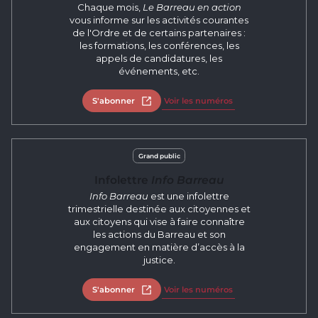
Chaque mois,
Le Barreau en action
vous informe sur les activités courantes
de l'Ordre et de certains partenaires :
les formations, les conférences, les
appels de candidatures, les
événements, etc.
S'abonner
Ouvrir dans un nouvel onglet
Voir les numéros
Grand public
Infolettre
Info Barreau
Info Barreau
est une infolettre
trimestrielle destinée aux citoyennes et
aux citoyens qui vise à faire connaître
les actions du Barreau et son
engagement en matière d’accès à la
justice.
S'abonner
Ouvrir dans un nouvel onglet
Voir les numéros