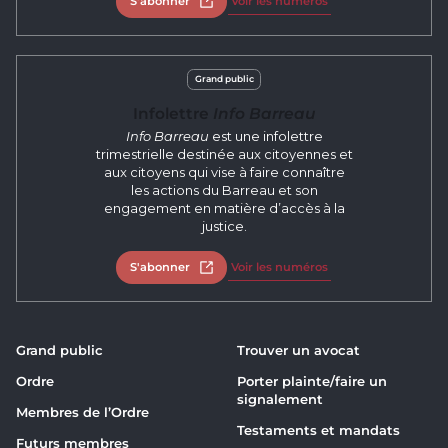
S'abonner
Ouvrir dans un nouvel onglet
Voir les numéros
Grand public
Infolettre
Info Barreau
Info Barreau
est une infolettre
trimestrielle destinée aux citoyennes et
aux citoyens qui vise à faire connaître
les actions du Barreau et son
engagement en matière d’accès à la
justice.
S'abonner
Ouvrir dans un nouvel onglet
Voir les numéros
Grand public
Trouver un avocat
Ordre
Porter plainte/faire un
signalement
Membres de l’Ordre
Testaments et mandats
Futurs membres