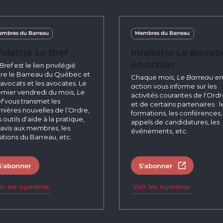
mbres du Barreau
Membres du Barreau
folettre
Le Bref
Infolettre
Le Barrea
en action
Bref
est le lien privilégié
re le Barreau du Québec et
Chaque mois,
Le Barreau e
 avocats et les avocates. Le
action
vous informe sur les
mier vendredi du mois,
Le
activités courantes de l'Ord
f
vous transmet les
et de certains partenaires : l
nières nouvelles de l’Ordre,
formations, les conférences, 
 outils d’aide à la pratique,
appels de candidatures, les
 avis aux membres, les
événements, etc.
itions du Barreau, etc.
S'abonner
S'abonner
Ouvrir dans 
ir les numéros
Voir les numéros