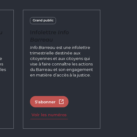
Grand public
u
Infolettre
Info
Barreau
n
Info Barreau
est une infolettre
trimestrielle destinée aux
re
citoyennes et aux citoyens qui
es
vise à faire connaître les actions
les
du Barreau et son engagement
en matière d’accès à la justice.
S'abonner
un nouvel onglet
Ouvrir dans un nouvel onglet
Voir les numéros