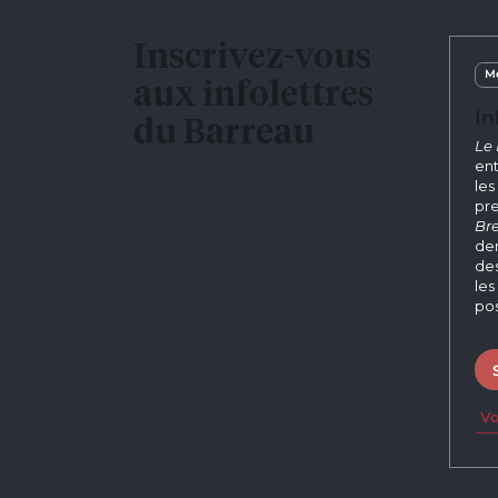
Inscrivez-vous
Me
aux infolettres
In
du Barreau
Le 
ent
les
pre
Bre
der
des
les
pos
Vo