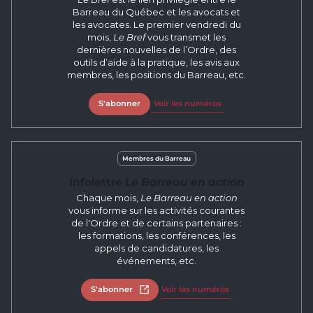
Barreau du Québec et les avocats et
les avocates. Le premier vendredi du
mois,
Le Bref
vous transmet les
dernières nouvelles de l’Ordre, des
outils d’aide à la pratique, les avis aux
membres, les positions du Barreau, etc.
S'abonner
Voir les numéros
Membres du Barreau
Infolettre
Le Barreau en action
Chaque mois,
Le Barreau en action
vous informe sur les activités courantes
de l'Ordre et de certains partenaires :
les formations, les conférences, les
appels de candidatures, les
événements, etc.
S'abonner
Ouvrir dans un nouvel onglet
Voir les numéros