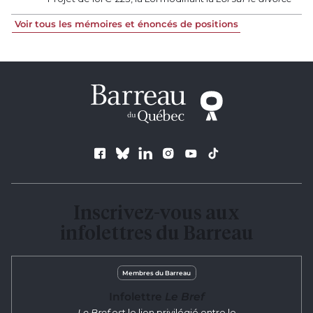
Voir tous les mémoires et énoncés de positions
Suivez le Barreau
Inscrivez-vous aux
infolettres du Barreau
Membres du Barreau
Infolettre
Le Bref
Le Bref
est le lien privilégié entre le