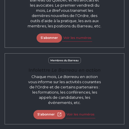
Barreau du Québec et les avocats et
les avocates. Le premier vendredi du
mois,
Le Bref
vous transmet les
dernières nouvelles de l’Ordre, des
outils d’aide à la pratique, les avis aux
membres, les positions du Barreau, etc.
S'abonner
Voir les numéros
Membres du Barreau
Infolettre
Le Barreau en action
Chaque mois,
Le Barreau en action
vous informe sur les activités courantes
de l'Ordre et de certains partenaires :
les formations, les conférences, les
appels de candidatures, les
événements, etc.
S'abonner
Ouvrir dans un nouvel onglet
Voir les numéros