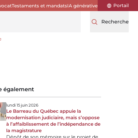
Portail
vocat
Testaments et mandats
IA générative
Recherche
e
re également
lundi 15 juin 2026
Le Barreau du Québec appuie la
modernisation judiciaire, mais s’oppose
à l’affaiblissement de l’indépendance de
la magistrature
Dépôt de son mémoire sur le projet de