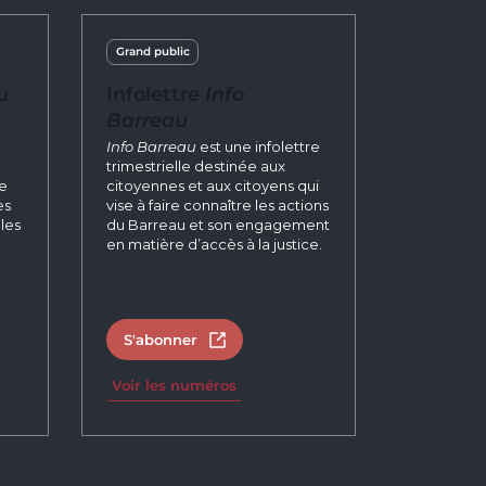
Grand public
u
Infolettre
Info
Barreau
n
Info Barreau
est une infolettre
trimestrielle destinée aux
re
citoyennes et aux citoyens qui
es
vise à faire connaître les actions
les
du Barreau et son engagement
en matière d’accès à la justice.
S'abonner
un nouvel onglet
Ouvrir dans un nouvel onglet
Voir les numéros