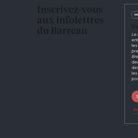
Inscrivez-vous
Me
aux infolettres
In
du Barreau
Le 
ent
les
pre
Bre
der
des
les
pos
Vo