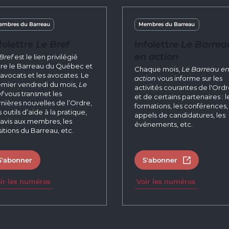
mbres du Barreau
Membres du Barreau
folettre
Le Bref
Infolettre
Le Barrea
en action
Bref
est le lien privilégié
re le Barreau du Québec et
Chaque mois,
Le Barreau e
 avocats et les avocates. Le
action
vous informe sur les
mier vendredi du mois,
Le
activités courantes de l'Ord
f
vous transmet les
et de certains partenaires : l
nières nouvelles de l’Ordre,
formations, les conférences, 
 outils d’aide à la pratique,
appels de candidatures, les
 avis aux membres, les
événements, etc.
itions du Barreau, etc.
S'abonner
S'abonner
Ouvrir dans 
ir les numéros
Voir les numéros