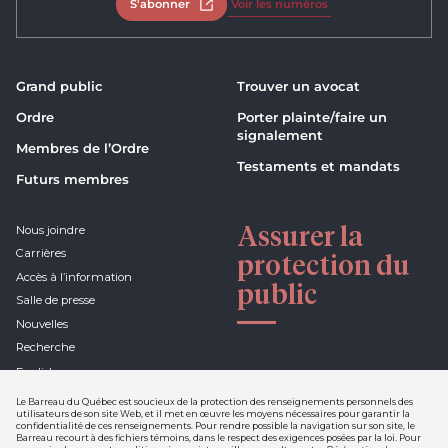
S'abonner
Ouvrir dans un nouvel onglet
Voir les numéros
Grand public
Trouver un avocat
Ordre
Porter plainte/faire un
signalement
Membres de l’Ordre
Testaments et mandats
Futurs membres
Assurer la
Nous joindre
Carrières
protection du
Accès à l’information
public
Salle de presse
Nouvelles
Recherche
English
Le Barreau du Québec est soucieux de la protection des renseignements personnels des
utilisateurs de son site Web, et il met en œuvre les moyens nécessaires pour garantir la
confidentialité de ces renseignements. Pour rendre possible la navigation sur son site, le
Barreau recourt à des fichiers témoins, dans le respect des exigences posées par la loi. Pour
Déclaration de confidentialité et