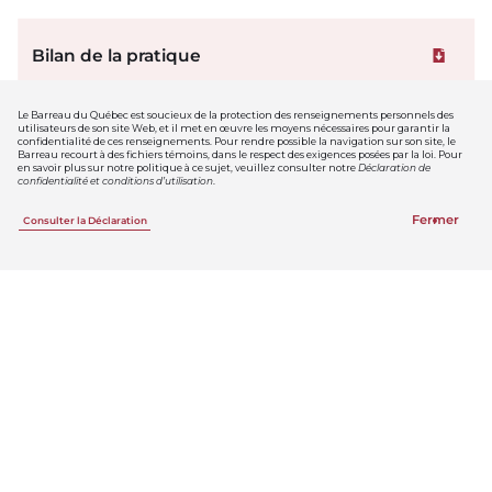
Bilan de la pratique
Téléchar
Le Barreau du Québec est soucieux de la protection des renseignements personnels des
utilisateurs de son site Web, et il met en œuvre les moyens nécessaires pour garantir la
Posez-vous les bonnes questions!
confidentialité de ces renseignements. Pour rendre possible la navigation sur son site, le
Barreau recourt à des fichiers témoins, dans le respect des exigences posées par la loi. Pour
Si vous avez des difficultés à gérer votre temps, êtes-
en savoir plus sur notre politique à ce sujet, veuillez consulter notre
Déclaration de
confidentialité et conditions d’utilisation
.
vous en mesure de tirer le maximum d’efficacité des
heures que vous passez au travail?
Fermer
Consulter la Déclaration
Si non, avez-vous examiné d’autres moyens qui
permettraient d’augmenter votre productivité?
Avez-vous tenté d’obtenir du coaching à cet effet ou
avez-vous pris des mesures pour en obtenir à votre
propre compte?
Si cela est applicable à votre cas, avez-vous eu des
discussions avec votre partenaire quant à un partage
plus équitable des tâches ménagères et des
responsabilités de la garde des enfants?
Avez-vous examiné la possibilité d’embaucher une
personne qui pourrait vous aider avec vos tâches
ménagères?