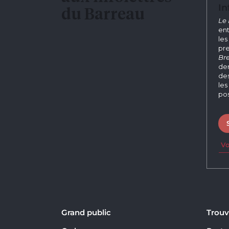
In
du Barreau
Le 
ent
les
pre
Bre
der
des
les
pos
Vo
Grand public
Trouv