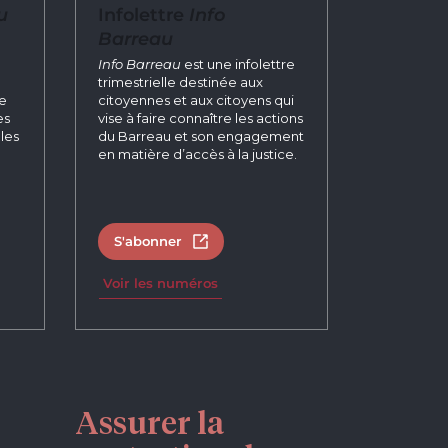
u
Infolettre
Info
Barreau
n
Info Barreau
est une infolettre
trimestrielle destinée aux
re
citoyennes et aux citoyens qui
es
vise à faire connaître les actions
les
du Barreau et son engagement
en matière d’accès à la justice.
S'abonner
un nouvel onglet
Ouvrir dans un nouvel onglet
Voir les numéros
Assurer la