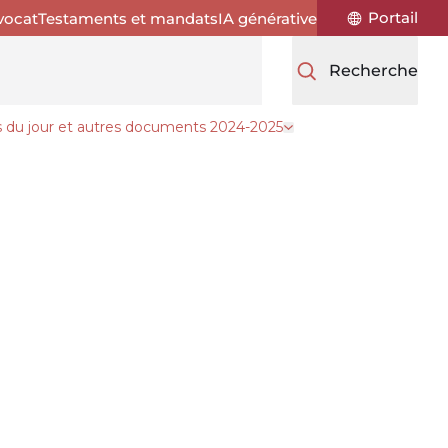
Portail
vocat
Testaments et mandats
IA générative
Recherche
s du jour et autres documents 2024-2025
inistration
Ouvrir le tiroir Procès