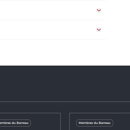
Ouvrir le tiroir 
Ouvrir le tiroir
mbres du Barreau
Membres du Barreau