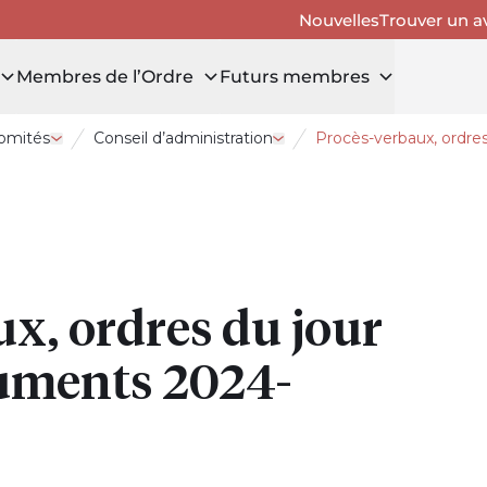
Nouvelles
Trouver un a
Membres de l’Ordre
Futurs membres
comités
Conseil d’administration
Procès-verbaux, ordre
Ouvrir le tiroir La gouvernance et les comités
Ouvrir le tiroir Conseil d’adm
x, ordres du jour
cuments 2024-