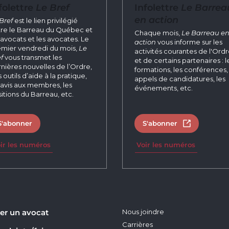
folettre
Le Bref
Infolettre
Le Barrea
en action
Bref
est le lien privilégié
re le Barreau du Québec et
Chaque mois,
Le Barreau e
 avocats et les avocates. Le
action
vous informe sur les
mier vendredi du mois,
Le
activités courantes de l'Ord
f
vous transmet les
et de certains partenaires : l
nières nouvelles de l’Ordre,
formations, les conférences, 
 outils d’aide à la pratique,
appels de candidatures, les
 avis aux membres, les
événements, etc.
itions du Barreau, etc.
S'abonner
S'abonner
Ouvrir dans 
ir les numéros
Voir les numéros
er un avocat
Nous joindre
Carrières