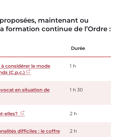
 proposées, maintenant ou
la formation continue de l’Ordre :
Durée
é à considérer le mode
1 h
ds (C.p.c.)
avocat en situation de
1 h 30
nt-elles?
2 h
ités difficiles : le coffre
2 h