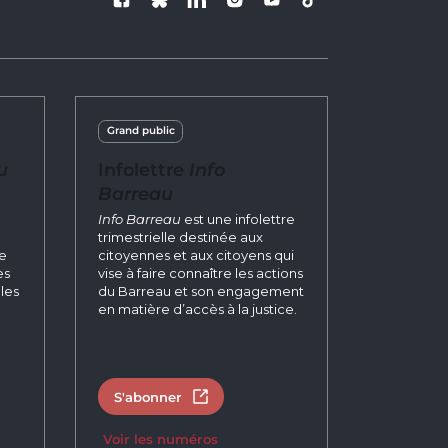
Suivez le Barre
Grand public
u
Infolettre
Info
Barreau
n
Info Barreau
est une infolettre
trimestrielle destinée aux
re
citoyennes et aux citoyens qui
es
vise à faire connaître les actions
les
du Barreau et son engagement
en matière d’accès à la justice.
S'abonner
un nouvel onglet
Ouvrir dans un nouvel onglet
Voir les numéros