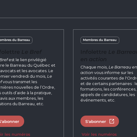
mbres du Barreau
Membres du Barreau
folettre
Le Bref
Infolettre
Le Barrea
en action
Bref
est le lien privilégié
re le Barreau du Québec et
Chaque mois,
Le Barreau e
 avocats et les avocates. Le
action
vous informe sur les
mier vendredi du mois,
Le
activités courantes de l'Ord
f
vous transmet les
et de certains partenaires : l
nières nouvelles de l’Ordre,
formations, les conférences, 
 outils d’aide à la pratique,
appels de candidatures, les
 avis aux membres, les
événements, etc.
itions du Barreau, etc.
S'abonner
S'abonner
Ouvrir dans 
ir les numéros
Voir les numéros