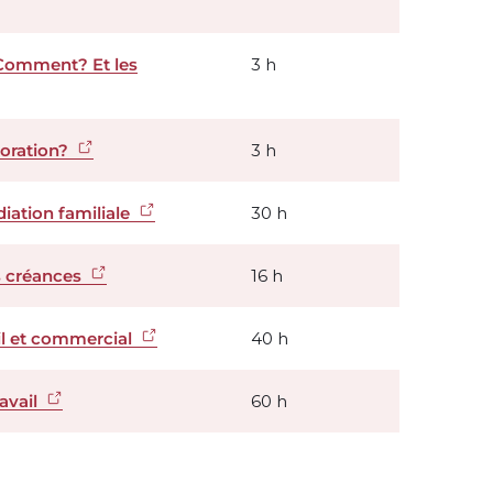
Comment? Et les
3 h
boration?
3 h
ation familiale
30 h
s créances
16 h
il et commercial
40 h
ravail
60 h