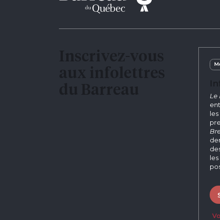
Inscrivez-vous
Me
aux infolettres
In
du Barreau
Le 
ent
les
pre
Bre
der
des
les
pos
Vo