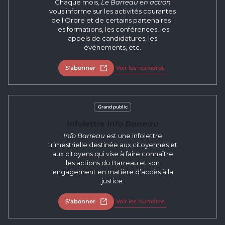
Chaque mois,
Le Barreau en action
vous informe sur les activités courantes
de l'Ordre et de certains partenaires :
les formations, les conférences, les
appels de candidatures, les
événements, etc.
S'abonner
Ouvrir dans un nouvel onglet
Voir les numéros
Grand public
Infolettre
Info Barreau
Info Barreau
est une infolettre
trimestrielle destinée aux citoyennes et
aux citoyens qui vise à faire connaître
les actions du Barreau et son
engagement en matière d’accès à la
justice.
S'abonner
Ouvrir dans un nouvel onglet
Voir les numéros