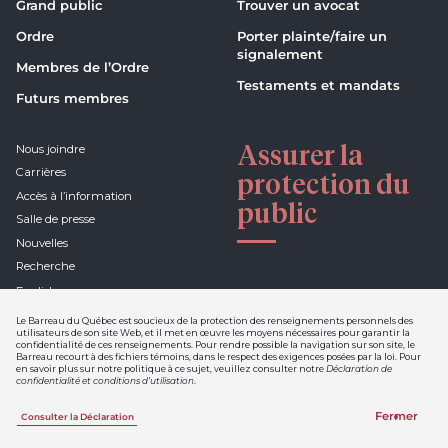
Grand public
Trouver un avocat
Ordre
Porter plainte/faire un
signalement
Membres de l’Ordre
Testaments et mandats
Futurs membres
Assurer la
Nous joindre
Carrières
protection du
Accès à l’information
public
Salle de presse
Nouvelles
Recherche
English
Le Barreau du Québec est soucieux de la protection des renseignements personnels des
utilisateurs de son site Web, et il met en œuvre les moyens nécessaires pour garantir la
confidentialité de ces renseignements. Pour rendre possible la navigation sur son site, le
Barreau recourt à des fichiers témoins, dans le respect des exigences posées par la loi. Pour
Déclaration de confidentialité et
en savoir plus sur notre politique à ce sujet, veuillez consulter notre
Déclaration de
conditions d'utilisation
confidentialité et conditions d’utilisation
.
Nétiquette
Fermer
Consulter la Déclaration
Une réalisation de Sigmund