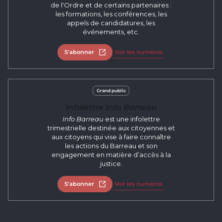
de l'Ordre et de certains partenaires :
les formations, les conférences, les
appels de candidatures, les
événements, etc.
S'abonner
Ouvrir dans un nouvel onglet
Voir les numéros
Grand public
Infolettre
Info Barreau
Info Barreau
est une infolettre
trimestrielle destinée aux citoyennes et
aux citoyens qui vise à faire connaître
les actions du Barreau et son
engagement en matière d’accès à la
justice.
S'abonner
Ouvrir dans un nouvel onglet
Voir les numéros