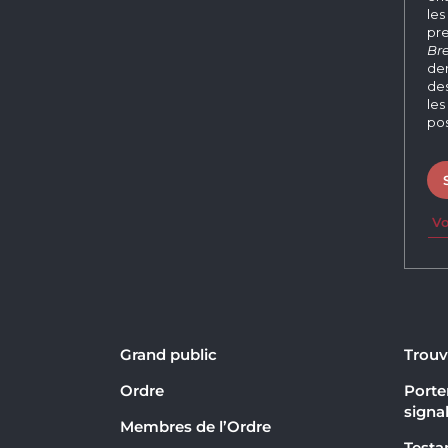
les
pre
Bre
der
des
les
pos
Vo
Grand public
Trouv
Ordre
Porter
signa
Membres de l’Ordre
Testa