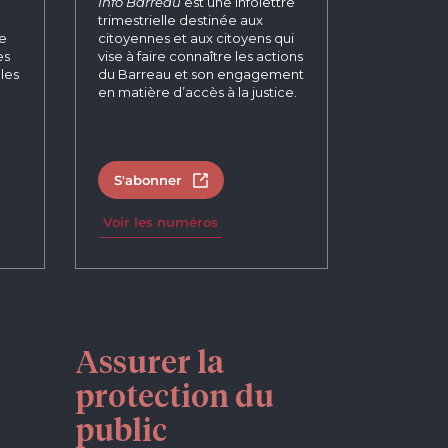
n
Info Barreau
est une infolettre
trimestrielle destinée aux
re
citoyennes et aux citoyens qui
es
vise à faire connaître les actions
les
du Barreau et son engagement
en matière d’accès à la justice.
S'abonner
un nouvel onglet
Ouvrir dans un nouvel onglet
Voir les numéros
Assurer la
protection du
public