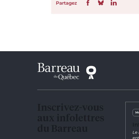
Partagez
Inscrivez-vous
Me
aux infolettres
In
du Barreau
Le 
ent