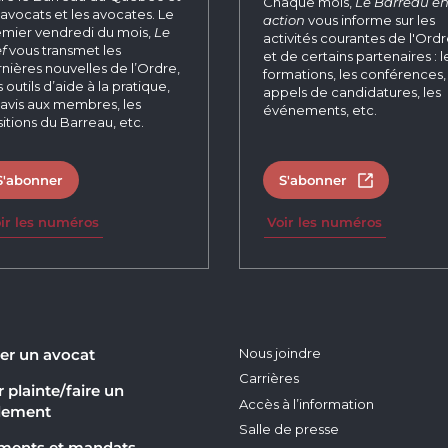
Chaque mois,
Le Barreau e
 avocats et les avocates. Le
action
vous informe sur les
mier vendredi du mois,
Le
activités courantes de l'Ord
f
vous transmet les
et de certains partenaires : l
nières nouvelles de l’Ordre,
formations, les conférences, 
 outils d’aide à la pratique,
appels de candidatures, les
 avis aux membres, les
événements, etc.
itions du Barreau, etc.
S'abonner
S'abonner
Ouvrir dans 
ir les numéros
Voir les numéros
er un avocat
Nous joindre
Carrières
 plainte/faire un
Accès à l’information
lement
Salle de presse
ments et mandats