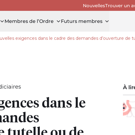
Nouvelles
Trouver un a
Membres de l’Ordre
Futurs membres
velles exigences dans le cadre des demandes d’ouverture de tu
 tiroir Avis publics
iciaires
À li
gences dans le
mandes
 tutelle ou de