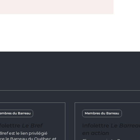
mbres du Barreau
Membres du Barreau
folettre
Le Bref
Infolettre
Le Barrea
en action
Bref
est le lien privilégié
re le Barreau du Québec et