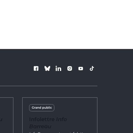
Suivez le Barre
Grand public
u
Infolettre
Info
Barreau