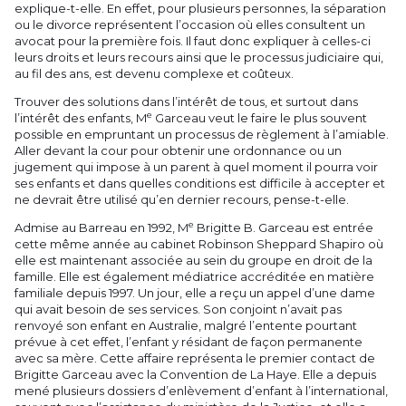
explique-t-elle. En effet, pour plusieurs personnes, la séparation
ou le divorce représentent l’occasion où elles consultent un
avocat pour la première fois. Il faut donc expliquer à celles-ci
leurs droits et leurs recours ainsi que le processus judiciaire qui,
au fil des ans, est devenu complexe et coûteux.
Trouver des solutions dans l’intérêt de tous, et surtout dans
e
l’intérêt des enfants, M
Garceau veut le faire le plus souvent
possible en empruntant un processus de règlement à l’amiable.
Aller devant la cour pour obtenir une ordonnance ou un
jugement qui impose à un parent à quel moment il pourra voir
ses enfants et dans quelles conditions est difficile à accepter et
ne devrait être utilisé qu’en dernier recours, pense-t-elle.
e
Admise au Barreau en 1992, M
Brigitte B. Garceau est entrée
cette même année au cabinet Robinson Sheppard Shapiro où
elle est maintenant associée au sein du groupe en droit de la
famille. Elle est également médiatrice accréditée en matière
familiale depuis 1997. Un jour, elle a reçu un appel d’une dame
qui avait besoin de ses services. Son conjoint n’avait pas
renvoyé son enfant en Australie, malgré l’entente pourtant
prévue à cet effet, l’enfant y résidant de façon permanente
avec sa mère. Cette affaire représenta le premier contact de
Brigitte Garceau avec la Convention de La Haye. Elle a depuis
mené plusieurs dossiers d’enlèvement d’enfant à l’international,