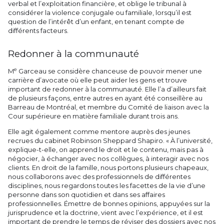
verbal et l’exploitation financière, et oblige le tribunal à
considérer la violence conjugale ou familiale, lorsqu’il est
question de l’intérêt d’un enfant, en tenant compte de
différents facteurs.
Redonner à la communauté
e
M
Garceau se considère chanceuse de pouvoir mener une
carrière d’avocate où elle peut aider les gens et trouve
important de redonner à la communauté. Elle l’a d’ailleurs fait
de plusieurs façons, entre autres en ayant été conseillère au
Barreau de Montréal, et membre du Comité de liaison avec la
Cour supérieure en matière familiale durant trois ans.
Elle agit également comme mentore auprès des jeunes
recrues du cabinet Robinson Sheppard Shapiro. « À l’université,
explique-t-elle, on apprend le droit et le contenu, mais pas à
négocier, à échanger avec nos collègues, à interagir avec nos
clients. En droit de la famille, nous portons plusieurs chapeaux,
nous collaborons avec des professionnels de différentes
disciplines, nous regardons toutes les facettes de la vie d’une
personne dans son quotidien et dans ses affaires
professionnelles. Émettre de bonnes opinions, appuyées sur la
jurisprudence et la doctrine, vient avec l’expérience, et il est
important de prendre le temps de réviser des dossiers avec nos