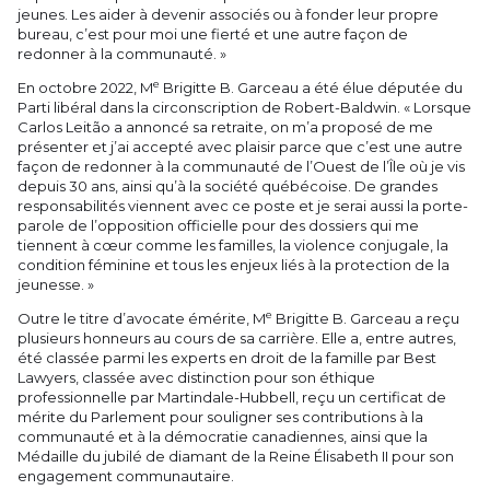
jeunes. Les aider à devenir associés ou à fonder leur propre
bureau, c’est pour moi une fierté et une autre façon de
redonner à la communauté. »
e
En octobre 2022, M
Brigitte B. Garceau a été élue députée du
Parti libéral dans la circonscription de Robert-Baldwin. « Lorsque
Carlos Leitão a annoncé sa retraite, on m’a proposé de me
présenter et j’ai accepté avec plaisir parce que c’est une autre
façon de redonner à la communauté de l’Ouest de l’Île où je vis
depuis 30 ans, ainsi qu’à la société québécoise. De grandes
responsabilités viennent avec ce poste et je serai aussi la porte-
parole de l’opposition officielle pour des dossiers qui me
tiennent à cœur comme les familles, la violence conjugale, la
condition féminine et tous les enjeux liés à la protection de la
jeunesse. »
e
Outre le titre d’avocate émérite, M
Brigitte B. Garceau a reçu
plusieurs honneurs au cours de sa carrière. Elle a, entre autres,
été classée parmi les experts en droit de la famille par Best
Lawyers, classée avec distinction pour son éthique
professionnelle par Martindale-Hubbell, reçu un certificat de
mérite du Parlement pour souligner ses contributions à la
communauté et à la démocratie canadiennes, ainsi que la
Médaille du jubilé de diamant de la Reine Élisabeth II pour son
engagement communautaire.