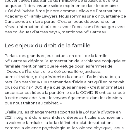
souvent avec l’assistance du ministère de la Justice, et elle a
acquis au fil des ans une solide expérience dans le domaine.
« J’ai été invitée à me joindre comme Fellow de l’International
Academy of Family Lawyers. Nous sommes une cinquantaine de
Canadiens à en faire partie. C’est un beau débouché sur un
réseau international, où nous avons l’occasion d’échanger avec
e
des collègues d’autres pays », mentionne M
Garceau.
Les enjeux du droit de la famille
Parlant des grands enjeux actuels en droit de la famille,
e
M
Garceau déplore l’augmentation de la violence conjugale et
familiale mentionnant que le Refuge pour les femmes de
l’Ouest de l’Île, dont elle a été conseillère juridique,
administratrice, puis présidente du conseil d’administration, a
reçu l’an dernier 14 000 demandes d’aide alors qu’il en recevait
plus ou moins 4 000, il y a quelques années. « C’est énorme! Les
circonstances liées à la pandémie de la COVID-19 ont contribué
à cette escalade. Nous le voyons également dans les dossiers
que nous traitons au cabinet. »
D’ailleurs, les changements apportés à la
Loi sur le divorce
en
2021 intègrent dorénavant des critères particuliers concernant
la violence familiale. La loi la définit et inclut des situations
comme la violence psychologique, la violence physique, l’abus