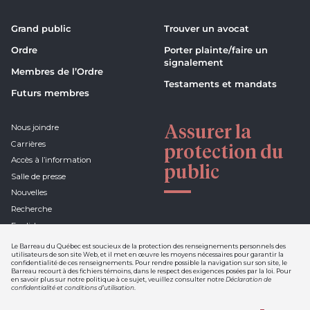
Grand public
Trouver un avocat
Ordre
Porter plainte/faire un
signalement
Membres de l’Ordre
Testaments et mandats
Futurs membres
Assurer la
Nous joindre
Carrières
protection du
Accès à l’information
public
Salle de presse
Nouvelles
Recherche
English
Le Barreau du Québec est soucieux de la protection des renseignements personnels des
utilisateurs de son site Web, et il met en œuvre les moyens nécessaires pour garantir la
confidentialité de ces renseignements. Pour rendre possible la navigation sur son site, le
Barreau recourt à des fichiers témoins, dans le respect des exigences posées par la loi. Pour
Déclaration de confidentialité et
en savoir plus sur notre politique à ce sujet, veuillez consulter notre
Déclaration de
conditions d'utilisation
confidentialité et conditions d’utilisation
.
Nétiquette