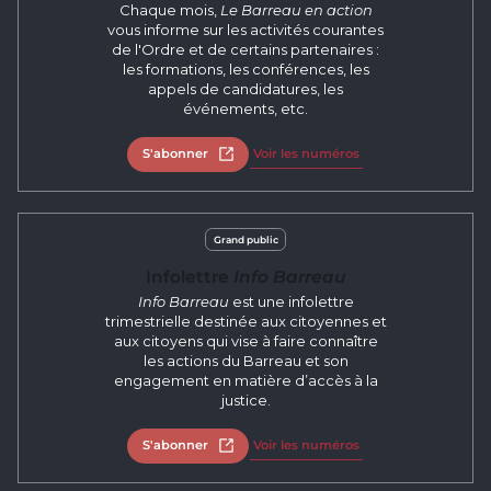
Chaque mois,
Le Barreau en action
vous informe sur les activités courantes
de l'Ordre et de certains partenaires :
les formations, les conférences, les
appels de candidatures, les
événements, etc.
S'abonner
Ouvrir dans un nouvel onglet
Voir les numéros
Grand public
Infolettre
Info Barreau
Info Barreau
est une infolettre
trimestrielle destinée aux citoyennes et
aux citoyens qui vise à faire connaître
les actions du Barreau et son
engagement en matière d’accès à la
justice.
S'abonner
Ouvrir dans un nouvel onglet
Voir les numéros