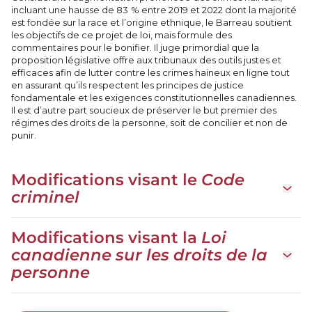
incluant une hausse de 83 % entre 2019 et 2022 dont la majorité
est fondée sur la race et l’origine ethnique, le Barreau soutient
les objectifs de ce projet de loi, mais formule des
commentaires pour le bonifier. Il juge primordial que la
proposition législative offre aux tribunaux des outils justes et
efficaces afin de lutter contre les crimes haineux en ligne tout
en assurant qu’ils respectent les principes de justice
fondamentale et les exigences constitutionnelles canadiennes.
Il est d’autre part soucieux de préserver le but premier des
régimes des droits de la personne, soit de concilier et non de
punir.
Modifications visant le
Code
Ouvrir 
criminel
Modifications visant la
Loi
canadienne sur les droits de la
Ouvrir 
personne