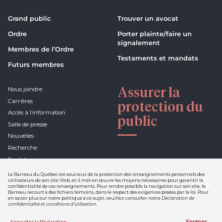
Grand public
Trouver un avocat
Ordre
Porter plainte/faire un
signalement
Membres de l’Ordre
Testaments et mandats
Futurs membres
Assurer la
Nous joindre
Carrières
protection du
Accès à l’information
public
Salle de presse
Nouvelles
Recherche
English
Le Barreau du Québec est soucieux de la protection des renseignements personnels des
utilisateurs de son site Web, et il met en œuvre les moyens nécessaires pour garantir la
confidentialité de ces renseignements. Pour rendre possible la navigation sur son site, le
Barreau recourt à des fichiers témoins, dans le respect des exigences posées par la loi. Pour
Déclaration de confidentialité et
en savoir plus sur notre politique à ce sujet, veuillez consulter notre
Déclaration de
conditions d'utilisation
confidentialité et conditions d’utilisation
.
Nétiquette
Fermer
Consulter la Déclaration