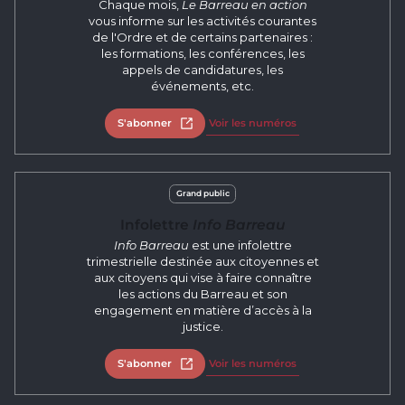
Chaque mois,
Le Barreau en action
vous informe sur les activités courantes
de l'Ordre et de certains partenaires :
les formations, les conférences, les
appels de candidatures, les
événements, etc.
S'abonner
Ouvrir dans un nouvel onglet
Voir les numéros
Grand public
Infolettre
Info Barreau
Info Barreau
est une infolettre
trimestrielle destinée aux citoyennes et
aux citoyens qui vise à faire connaître
les actions du Barreau et son
engagement en matière d’accès à la
justice.
S'abonner
Ouvrir dans un nouvel onglet
Voir les numéros