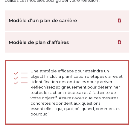
Utilisez ces modèles pour guider votre réflexion :
Modèle d’un plan de carrière
Téléchar
Modèle de plan d’affaires
Téléchar
Une stratégie efficace pour atteindre un
objectif inclut la planification d’étapes claires et
l’identification des obstacles pour y arriver.
Réfléchissez soigneusement pour déterminer
toutes les actions nécessaires à l’atteinte de
votre objectif. Assurez-vous que ces mesures
concrètes répondent aux questions
essentielles : qui, quoi, où, quand, comment et
pourquoi.