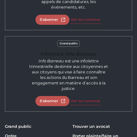
appels de candidatures, les
événements, etc.
S'abonner
Ouvrir dans un nouvel onglet
Voir les numéros
Grand public
Infolettre
Info Barreau
Info Barreau
est une infolettre
trimestrielle destinée aux citoyennes et
aux citoyens qui vise à faire connaître
les actions du Barreau et son
engagement en matière d’accès à la
justice.
S'abonner
Ouvrir dans un nouvel onglet
Voir les numéros
Grand public
Trouver un avocat
Ordre
Porter plainte/faire un