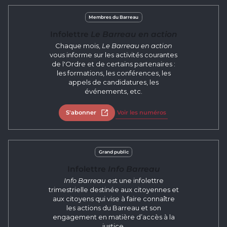
Membres du Barreau
Infolettre
Le Barreau en action
Chaque mois,
Le Barreau en action
vous informe sur les activités courantes
de l'Ordre et de certains partenaires :
les formations, les conférences, les
appels de candidatures, les
événements, etc.
S'abonner
Ouvrir dans un nouvel onglet
Voir les numéros
Grand public
Infolettre
Info Barreau
Info Barreau
est une infolettre
trimestrielle destinée aux citoyennes et
aux citoyens qui vise à faire connaître
les actions du Barreau et son
engagement en matière d’accès à la
justice.