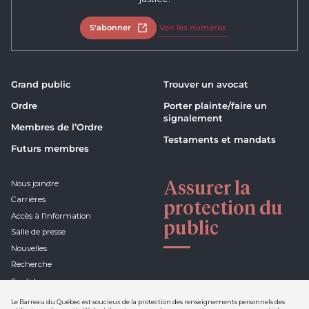
S'abonner
Ouvrir dans un nouvel onglet
Voir les numéros
Grand public
Trouver un avocat
Ordre
Porter plainte/faire un
signalement
Membres de l’Ordre
Testaments et mandats
Futurs membres
Assurer la
Nous joindre
Carrières
protection du
Accès à l’information
public
Salle de presse
Nouvelles
Recherche
English
Le Barreau du Québec est soucieux de la protection des renseignements personnels des