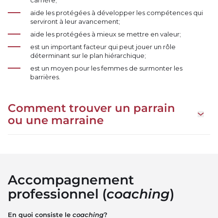
aide les protégées à développer les compétences qui
serviront à leur avancement;
aide les protégées à mieux se mettre en valeur;
est un important facteur qui peut jouer un rôle
déterminant sur le plan hiérarchique;
est un moyen pour les femmes de surmonter les
barrières.
Comment trouver un parrain
Ouvrir
ou une marraine
Accompagnement
professionnel (
coaching
)
En quoi consiste le
coaching
?