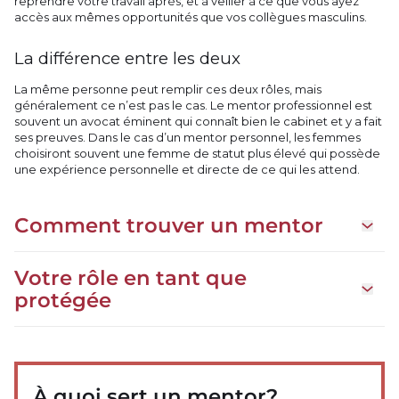
reprendre votre travail après, et à veiller à ce que vous ayez
accès aux mêmes opportunités que vos collègues masculins.
La différence entre les deux
La même personne peut remplir ces deux rôles, mais
généralement ce n’est pas le cas. Le mentor professionnel est
souvent un avocat éminent qui connaît bien le cabinet et y a fait
ses preuves. Dans le cas d’un mentor personnel, les femmes
choisiront souvent une femme de statut plus élevé qui possède
une expérience personnelle et directe de ce qui les attend.
Comment trouver un mentor
Ouvrir
Votre rôle en tant que
Ouvrir
protégée
À quoi sert un mentor?