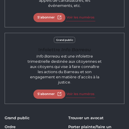
appels de candidatures, les
événements, etc.
S'abonner
Ouvrir dans un nouvel onglet
Voir les numéros
Grand public
Infolettre
Info Barreau
Info Barreau
est une infolettre
trimestrielle destinée aux citoyennes et
aux citoyens qui vise à faire connaître
les actions du Barreau et son
engagement en matière d’accès à la
justice.
S'abonner
Ouvrir dans un nouvel onglet
Voir les numéros
Grand public
Trouver un avocat
Ordre
Porter plainte/faire un