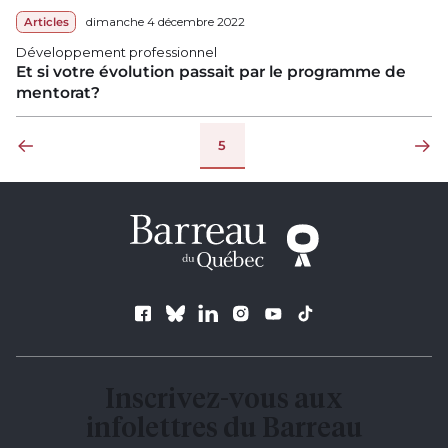
Articles
dimanche 4 décembre 2022
Développement professionnel
Et si votre évolution passait par le programme de
mentorat?
Pagination
5
Page précédente
Page su
Suivez le Barreau
Inscrivez-vous aux
infolettres du Barreau