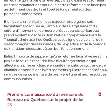
un régime qui n'a pas été revu depuis 1997, le Barreau formule
des recommandations pour que cette réforme ne se fasse pas
au détriment des droits et libertés fondamentaux des
personnes concernées.
Bien que la simplification des trajectoires de garde soit
favorablement accueillie, l'ampleur de l'élargissement du
critère d'intervention demeure préoccupante. Le Barreau
prend également acte du transfert de compétences vers le
Tribunal administratif du Québec et souligne que celui-ci doit
s'accompagner des ressources, de l'expertise et de la période
de transition nécessaires à son bon fonctionnement.
Enfin, il importe de rappeler qu'une réforme législative ne suffira
pas à elle seule à résoudre les difficultés systémiques qui
affectent la prise en charge en santé mentale. Le succès de ce
chantier dépendra des investissements qui seront accordés aux
services de santé mentale de première ligne et aux ressources
communautaires.
Prendre connaissance du mémoire du
Téléchar
Barreau du Québec sur le projet de loi
23