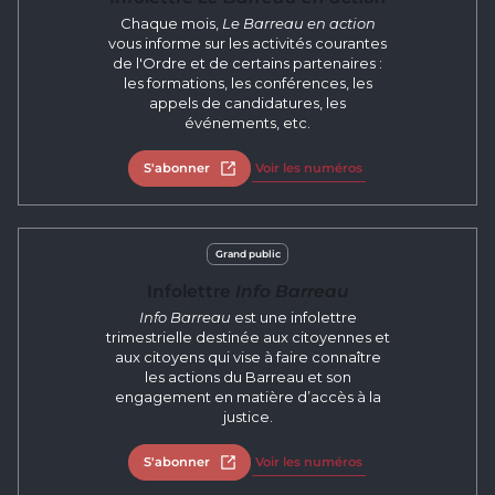
Chaque mois,
Le Barreau en action
vous informe sur les activités courantes
de l'Ordre et de certains partenaires :
les formations, les conférences, les
appels de candidatures, les
événements, etc.
S'abonner
Ouvrir dans un nouvel onglet
Voir les numéros
Grand public
Infolettre
Info Barreau
Info Barreau
est une infolettre
trimestrielle destinée aux citoyennes et
aux citoyens qui vise à faire connaître
les actions du Barreau et son
engagement en matière d’accès à la
justice.
S'abonner
Ouvrir dans un nouvel onglet
Voir les numéros