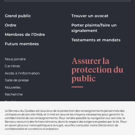
Grand public
Trouver un avocat
Ordre
Porter plainte/faire un
signalement
Membres de l’Ordre
Testaments et mandats
Futurs membres
Assurer la
Nous joindre
Carrières
protection du
Accès à l’information
public
Salle de presse
Nouvelles
Recherche
English
Le Barreau du Québec est soucieux de la protection des renseignements personnels des
utilisateurs de son site Web, et il met en œuvre les moyens nécessaires pour garantir la
confidentialité de ces renseignements. Pour rendre possible la navigation sur son site, le
Barreau recourt à des fichiers témoins, dans le respect des exigences posées par la loi. Pour
Déclaration de confidentialité et
en savoir plus sur notre politique à ce sujet, veuillez consulter notre
Déclaration de
conditions d'utilisation
confidentialité et conditions d’utilisation
.