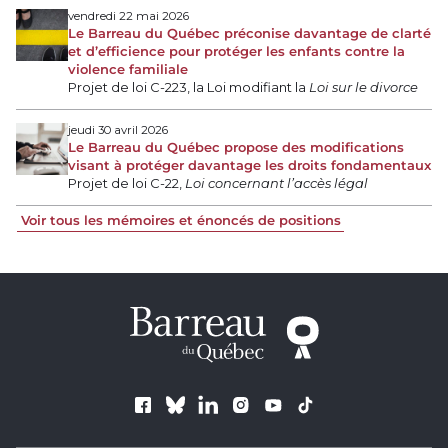
vendredi 22 mai 2026
Le Barreau du Québec préconise davantage de clarté
et d’efficience pour protéger les enfants contre la
violence familiale
Projet de loi C-223, la Loi modifiant la
Loi sur le divorce
jeudi 30 avril 2026
Le Barreau du Québec propose des modifications
visant à protéger davantage les droits fondamentaux
Projet de loi C-22,
Loi concernant l’accès légal
Voir tous les mémoires et énoncés de positions
Suivez le Barreau