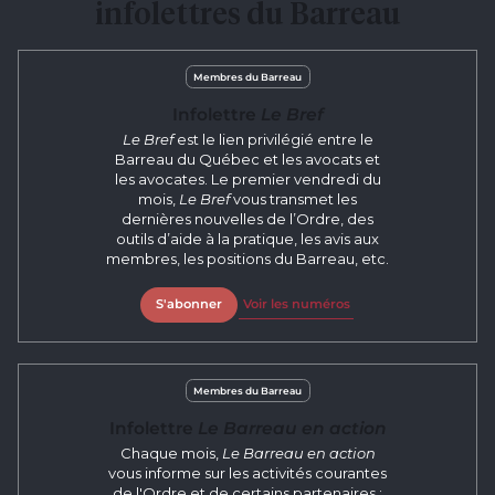
infolettres du Barreau
Membres du Barreau
Infolettre
Le Bref
Le Bref
est le lien privilégié entre le
Barreau du Québec et les avocats et
les avocates. Le premier vendredi du
mois,
Le Bref
vous transmet les
dernières nouvelles de l’Ordre, des
outils d’aide à la pratique, les avis aux
membres, les positions du Barreau, etc.
S'abonner
Voir les numéros
Membres du Barreau
Infolettre
Le Barreau en action
Chaque mois,
Le Barreau en action
vous informe sur les activités courantes
de l'Ordre et de certains partenaires :