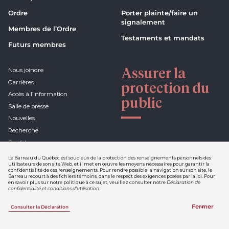
Ordre
Porter plainte/faire un
signalement
Membres de l’Ordre
Testaments et mandats
Futurs membres
Assurer la
Nous joindre
Carrières
protection du
Accès à l’information
public
Salle de presse
Nouvelles
Recherche
English
Le Barreau du Québec est soucieux de la protection des renseignements personnels des
utilisateurs de son site Web, et il met en œuvre les moyens nécessaires pour garantir la
confidentialité de ces renseignements. Pour rendre possible la navigation sur son site, le
Barreau recourt à des fichiers témoins, dans le respect des exigences posées par la loi. Pour
Déclaration de confidentialité et
en savoir plus sur notre politique à ce sujet, veuillez consulter notre
Déclaration de
conditions d'utilisation
confidentialité et conditions d’utilisation
.
Nétiquette
Fermer
Consulter la Déclaration
Une réalisation de Sigmund