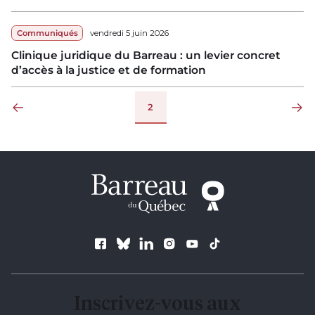
Communiqués
vendredi 5 juin 2026
Clinique juridique du Barreau : un levier concret
d’accès à la justice et de formation
Pagination
2
Page précédente
Page su
Suivez le Barreau
Inscrivez-vous aux