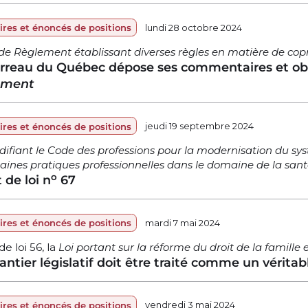
res et énoncés de positions
lundi 28 octobre 2024
 de Règlement établissant diverses règles en matière de copr
rreau du Québec dépose ses commentaires et obs
ement
res et énoncés de positions
jeudi 19 septembre 2024
difiant le Code des professions pour la modernisation du sys
taines pratiques professionnelles dans le domaine de la santé
o
 de loi n
67
res et énoncés de positions
mardi 7 mai 2024
de loi 56, la
Loi portant sur la réforme du droit de la famille
antier législatif doit être traité comme un véritabl
res et énoncés de positions
vendredi 3 mai 2024