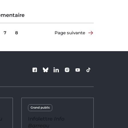
ementaire
7
8
Page suivante
Suivez le Barre
Grand public
u
Infolettre
Info
Barreau