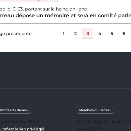
de loi C-63, portant sur la haine en ligne
rreau dépose un mémoire et sera en comité parl
gination
1
2
3
4
5
6
ge précédente
mbres du Barreau
Membres du Barreau
folettre
Le Bref
Infolettre
Le Barrea
en action
Bref
est le lien privilégié