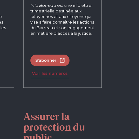
n
Info Barreau
est une infolettre
trimestrielle destinée aux
re
citoyennes et aux citoyens qui
es
vise à faire connaître les actions
les
du Barreau et son engagement
en matière d’accès à la justice.
S'abonner
un nouvel onglet
Ouvrir dans un nouvel onglet
Voir les numéros
Assurer la
protection du
public