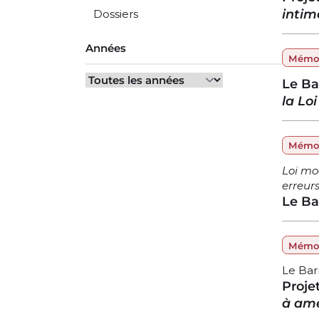
intim
Dossiers
Années
Mémoi
Le Ba
la Loi
Mémoi
Loi mo
erreurs
Le Ba
Mémoi
Le Ba
Projet
à amé