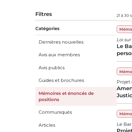
Filtres
21 à 30 
Catégories
Mémoi
Loi su
Dernières nouvelles
Le Ba
perso
Avis aux membres
Avis publics
Mémoi
Guides et brochures
Projet 
Amend
Mémoires et énoncés de
Justic
positions
Communiqués
Mémoi
Le Bar
Articles
Projet