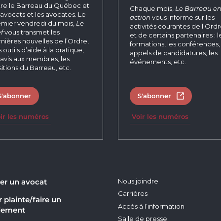
re le Barreau du Québec et
Chaque mois,
Le Barreau e
 avocats et les avocates. Le
action
vous informe sur les
mier vendredi du mois,
Le
activités courantes de l'Ord
f
vous transmet les
et de certains partenaires : l
nières nouvelles de l’Ordre,
formations, les conférences, 
 outils d’aide à la pratique,
appels de candidatures, les
 avis aux membres, les
événements, etc.
itions du Barreau, etc.
S'abonner
S'abonner
Ouvrir dans 
ir les numéros
Voir les numéros
er un avocat
Nous joindre
Carrières
 plainte/faire un
Accès à l’information
lement
Salle de presse