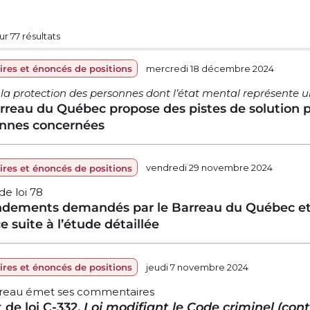
sur 77 résultats
res et énoncés de positions
mercredi 18 décembre 2024
r la protection des personnes dont l’état mental représente
rreau du Québec propose des pistes de solution p
nnes concernées
res et énoncés de positions
vendredi 29 novembre 2024
de loi 78
ements demandés par le Barreau du Québec et le 
e suite à l’étude détaillée
res et énoncés de positions
jeudi 7 novembre 2024
reau émet ses commentaires
 de loi C-332,
Loi modifiant le Code criminel (cont