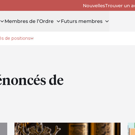
Nouvelles
Trouver un a
Membres de l’Ordre
Futurs membres
s de positions
Ouvrir le tiroir Mémoires et énoncés de positions
énoncés de