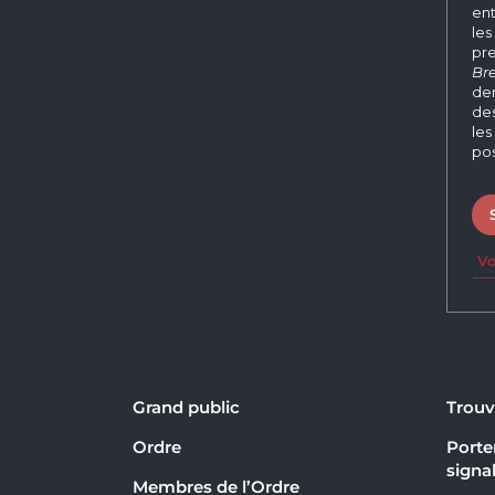
ent
les
pre
Bre
der
des
les
pos
Vo
Grand public
Trouv
Ordre
Porter
signa
Membres de l’Ordre